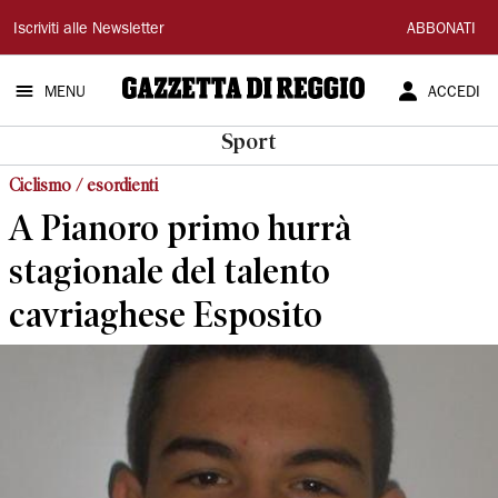
Gazzetta
Iscriviti alle Newsletter
ABBONATI
di
MENU
ACCEDI
Reggio
Sport
Ciclismo / esordienti
A Pianoro primo hurrà
stagionale del talento
cavriaghese Esposito