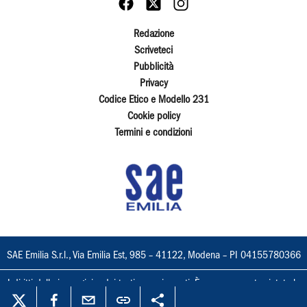
Redazione
Scriveteci
Pubblicità
Privacy
Codice Etico e Modello 231
Cookie policy
Termini e condizioni
SAE Emilia S.r.l., Via Emilia Est, 985 – 41122, Modena – PI 04155780366
I diritti delle immagini e dei testi sono riservati. È espressamente vietata la
loro riproduzione con qualsiasi mezzo e l'adattamento totale o parziale.