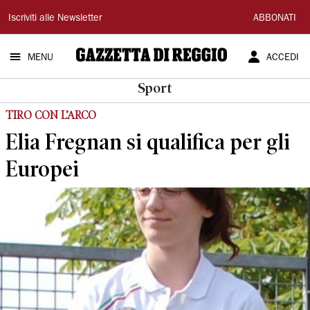
Gazzetta
Iscriviti alle Newsletter
ABBONATI
di
MENU
ACCEDI
Reggio
Sport
TIRO CON L’ARCO
Elia Fregnan si qualifica per gli
Europei