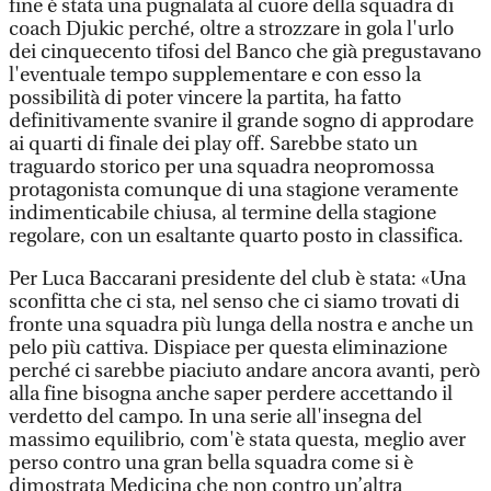
fine è stata una pugnalata al cuore della squadra di
coach Djukic perché, oltre a strozzare in gola l'urlo
dei cinquecento tifosi del Banco che già pregustavano
l'eventuale tempo supplementare e con esso la
possibilità di poter vincere la partita, ha fatto
definitivamente svanire il grande sogno di approdare
ai quarti di finale dei play off. Sarebbe stato un
traguardo storico per una squadra neopromossa
protagonista comunque di una stagione veramente
indimenticabile chiusa, al termine della stagione
regolare, con un esaltante quarto posto in classifica.
Per Luca Baccarani presidente del club è stata: «Una
sconfitta che ci sta, nel senso che ci siamo trovati di
fronte una squadra più lunga della nostra e anche un
pelo più cattiva. Dispiace per questa eliminazione
perché ci sarebbe piaciuto andare ancora avanti, però
alla fine bisogna anche saper perdere accettando il
verdetto del campo. In una serie all'insegna del
massimo equilibrio, com'è stata questa, meglio aver
perso contro una gran bella squadra come si è
dimostrata Medicina che non contro un’altra