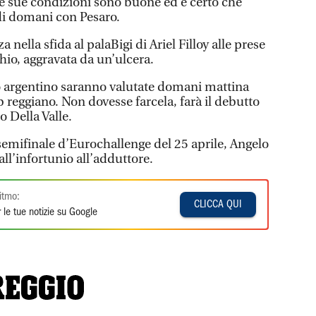
 Le sue condizioni sono buone ed è certo che
 di domani con Pesaro.
a nella sfida al palaBigi di Ariel Filloy alle prese
hio, aggravata da un’ulcera.
o argentino saranno valutate domani mattina
b reggiano. Non dovesse farcela, farà il debutto
 Della Valle.
a semifinale d’Eurochallenge del 25 aprile, Angelo
all’infortunio all’adduttore.
itmo:
CLICCA QUI
 le tue notizie su Google