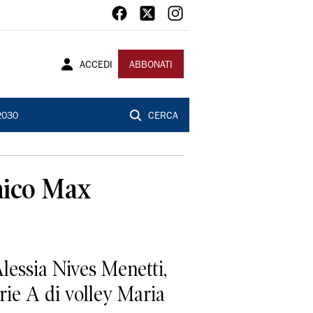
ACCEDI
ABBONATI
2030
CERCA
cnico Max
Alessia Nives Menetti,
erie A di volley Maria