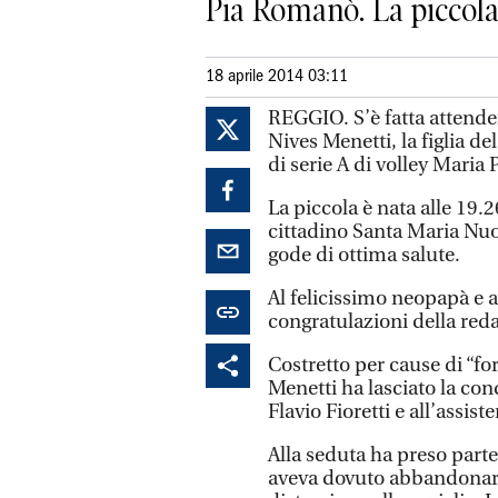
Pia Romanò. La piccola 
18 aprile 2014 03:11
REGGIO. S’è fatta attender
Nives Menetti, la figlia d
di serie A di volley Maria
La piccola è nata alle 19.2
cittadino Santa Maria Nuo
gode di ottima salute.
Al felicissimo neopapà e
congratulazioni della reda
Costretto per cause di “f
Menetti ha lasciato la con
Flavio Fioretti e all’assis
Alla seduta ha preso part
aveva dovuto abbandonare 