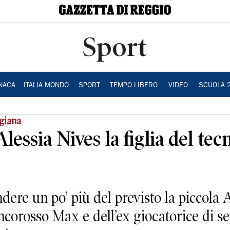
Sport
NACA
ITALIA MONDO
SPORT
TEMPO LIBERO
VIDEO
SCUOLA 
ggiana
 Alessia Nives la figlia del te
dere un po’ più del previsto la piccola 
iancorosso Max e dell’ex giocatorice di s