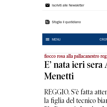
Gazzetta
Iscriviti alle Newsletter
di
Reggio
Sfoglia il quotidiano
MENU
CRO
fiocco rosa alla pallacanestro re
E’ nata ieri sera
Menetti
REGGIO. S’è fatta atten
la figlia del tecnico b