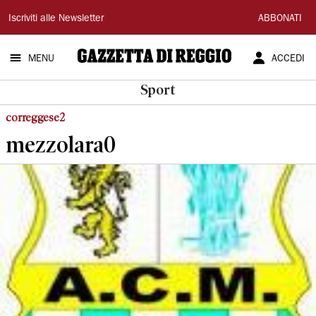
Gazzetta
Iscriviti alle Newsletter
ABBONATI
di
MENU
ACCEDI
Reggio
Sport
correggese2
mezzolara0