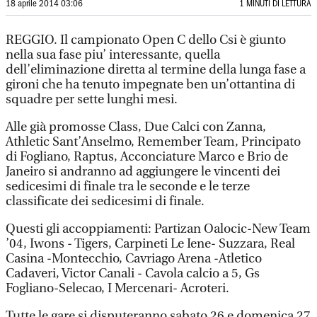
18 aprile 2014 03:06
1 MINUTI DI LETTURA
REGGIO. Il campionato Open C dello Csi è giunto
nella sua fase piu’ interessante, quella
dell’eliminazione diretta al termine della lunga fase a
gironi che ha tenuto impegnate ben un’ottantina di
squadre per sette lunghi mesi.
Alle già promosse Class, Due Calci con Zanna,
Athletic Sant’Anselmo, Remember Team, Principato
di Fogliano, Raptus, Acconciature Marco e Brio de
Janeiro si andranno ad aggiungere le vincenti dei
sedicesimi di finale tra le seconde e le terze
classificate dei sedicesimi di finale.
Questi gli accoppiamenti: Partizan Oalocic-New Team
’04, Iwons - Tigers, Carpineti Le Iene- Suzzara, Real
Casina -Montecchio, Cavriago Arena -Atletico
Cadaveri, Victor Canali - Cavola calcio a 5, Gs
Fogliano-Selecao, I Mercenari- Acroteri.
Tutte le gare si disputeranno sabato 26 e domenica 27