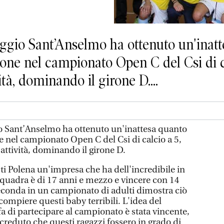
ggio Sant’Anselmo ha ottenuto un'inatt
ne nel campionato Open C del Csi di cal
tà, dominando il girone D....
o Sant’Anselmo ha ottenuto un'inattesa quanto
nel campionato Open C del Csi di calcio a 5,
 attività, dominando il girone D.
isti Polena un'impresa che ha dell'incredibile in
squadra è di 17 anni e mezzo e vincere con 14
seconda in un campionato di adulti dimostra ciò
 compiere questi baby terribili. L'idea del
a di partecipare al campionato è stata vincente,
eduto che questi ragazzi fossero in grado di