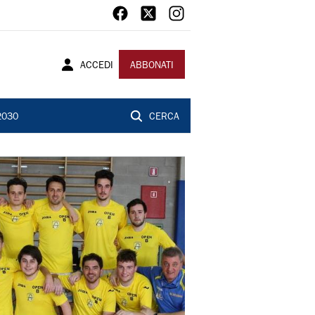
ACCEDI
ABBONATI
2030
CERCA