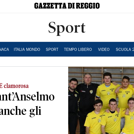
Sport
NACA
ITALIA MONDO
SPORT
TEMPO LIBERO
VIDEO
SCUOLA 
 clamorosa
Sant’Anselmo
anche gli