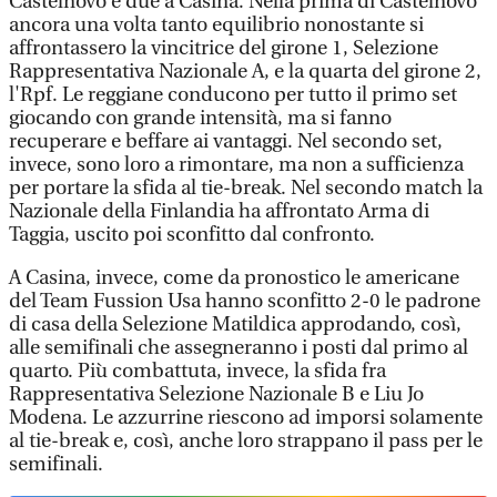
Castelnovo e due a Casina. Nella prima di Castelnovo
ancora una volta tanto equilibrio nonostante si
affrontassero la vincitrice del girone 1, Selezione
Rappresentativa Nazionale A, e la quarta del girone 2,
l'Rpf. Le reggiane conducono per tutto il primo set
giocando con grande intensità, ma si fanno
recuperare e beffare ai vantaggi. Nel secondo set,
invece, sono loro a rimontare, ma non a sufficienza
per portare la sfida al tie-break. Nel secondo match la
Nazionale della Finlandia ha affrontato Arma di
Taggia, uscito poi sconfitto dal confronto.
A Casina, invece, come da pronostico le americane
del Team Fussion Usa hanno sconfitto 2-0 le padrone
di casa della Selezione Matildica approdando, così,
alle semifinali che assegneranno i posti dal primo al
quarto. Più combattuta, invece, la sfida fra
Rappresentativa Selezione Nazionale B e Liu Jo
Modena. Le azzurrine riescono ad imporsi solamente
al tie-break e, così, anche loro strappano il pass per le
semifinali.