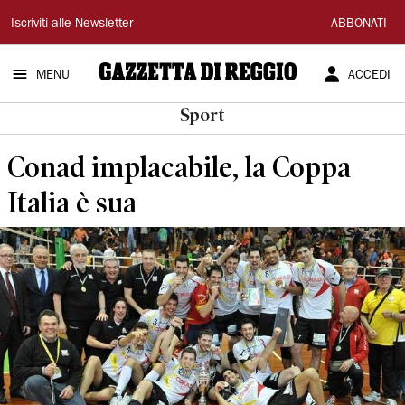
Gazzetta
Iscriviti alle Newsletter
ABBONATI
di
MENU
ACCEDI
Reggio
Sport
Conad implacabile, la Coppa
Italia è sua