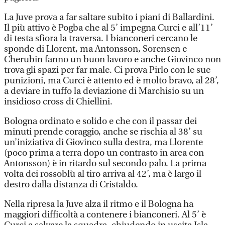
La Juve prova a far saltare subito i piani di Ballardini.
Il più attivo è Pogba che al 5’ impegna Curci e all’11’
di testa sfiora la traversa. I bianconeri cercano le
sponde di Llorent, ma Antonsson, Sorensen e
Cherubin fanno un buon lavoro e anche Giovinco non
trova gli spazi per far male. Ci prova Pirlo con le sue
punizioni, ma Curci è attento ed è molto bravo, al 28’,
a deviare in tuffo la deviazione di Marchisio su un
insidioso cross di Chiellini.
Bologna ordinato e solido e che con il passar dei
minuti prende coraggio, anche se rischia al 38’ su
un’iniziativa di Giovinco sulla destra, ma Llorente
(poco prima a terra dopo un contrasto in area con
Antonsson) è in ritardo sul secondo palo. La prima
volta dei rossoblù al tiro arriva al 42’, ma è largo il
destro dalla distanza di Cristaldo.
Nella ripresa la Juve alza il ritmo e il Bologna ha
maggiori difficoltà a contenere i bianconeri. Al 5’ è