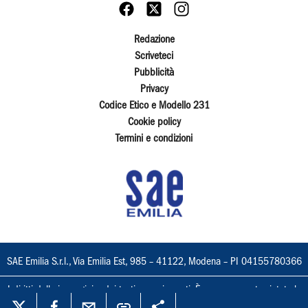
Redazione
Scriveteci
Pubblicità
Privacy
Codice Etico e Modello 231
Cookie policy
Termini e condizioni
SAE Emilia S.r.l., Via Emilia Est, 985 – 41122, Modena – PI 04155780366
I diritti delle immagini e dei testi sono riservati. È espressamente vietata la
loro riproduzione con qualsiasi mezzo e l'adattamento totale o parziale.