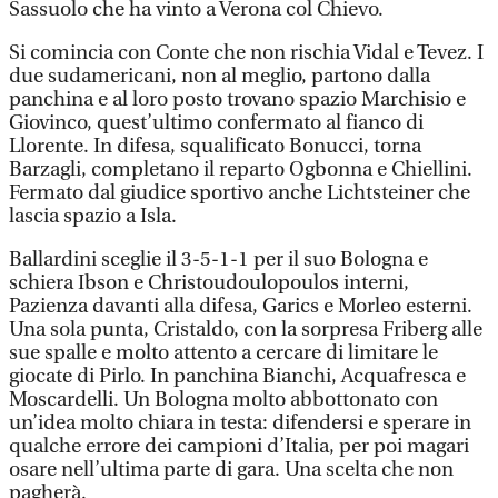
Sassuolo che ha vinto a Verona col Chievo.
Si comincia con Conte che non rischia Vidal e Tevez. I
due sudamericani, non al meglio, partono dalla
panchina e al loro posto trovano spazio Marchisio e
Giovinco, quest’ultimo confermato al fianco di
Llorente. In difesa, squalificato Bonucci, torna
Barzagli, completano il reparto Ogbonna e Chiellini.
Fermato dal giudice sportivo anche Lichtsteiner che
lascia spazio a Isla.
Ballardini sceglie il 3-5-1-1 per il suo Bologna e
schiera Ibson e Christoudoulopoulos interni,
Pazienza davanti alla difesa, Garics e Morleo esterni.
Una sola punta, Cristaldo, con la sorpresa Friberg alle
sue spalle e molto attento a cercare di limitare le
giocate di Pirlo. In panchina Bianchi, Acquafresca e
Moscardelli. Un Bologna molto abbottonato con
un’idea molto chiara in testa: difendersi e sperare in
qualche errore dei campioni d’Italia, per poi magari
osare nell’ultima parte di gara. Una scelta che non
pagherà.