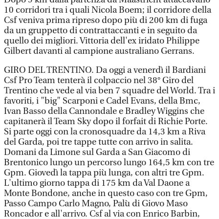
10 corridori tra i quali Nicola Boem; il corridore della
Csf veniva prima ripreso dopo più di 200 km di fuga
da un gruppetto di contrattaccanti e in seguito da
quello dei migliori. Vittoria dell'ex iridato Philippe
Gilbert davanti al campione australiano Gerrans.
GIRO DEL TRENTINO. Da oggi a venerdì il Bardiani
Csf Pro Team tenterà il colpaccio nel 38° Giro del
Trentino che vede al via ben 7 squadre del World. Tra i
favoriti, i "big" Scarponi e Cadel Evans, della Bmc,
Ivan Basso della Cannondale e Bradley Wiggins che
capitanerà il Team Sky dopo il forfait di Richie Porte.
Si parte oggi con la cronosquadre da 14,3 km a Riva
del Garda, poi tre tappe tutte con arrivo in salita.
Domani da Limone sul Garda a San Giacomo di
Brentonico lungo un percorso lungo 164,5 km con tre
Gpm. Giovedì la tappa più lunga, con altri tre Gpm.
L'ultimo giorno tappa di 175 km da Val Daone a
Monte Bondone, anche in questo caso con tre Gpm,
Passo Campo Carlo Magno, Palù di Giovo Maso
Roncador e all'arrivo. Csf al via con Enrico Barbin,