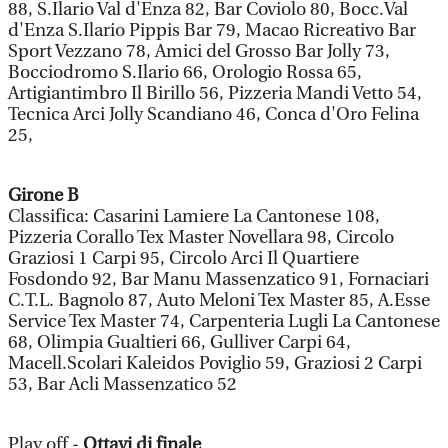
88, S.Ilario Val d'Enza 82, Bar Coviolo 80, Bocc.Val
d'Enza S.Ilario Pippis Bar 79, Macao Ricreativo Bar
Sport Vezzano 78, Amici del Grosso Bar Jolly 73,
Bocciodromo S.Ilario 66, Orologio Rossa 65,
Artigiantimbro Il Birillo 56, Pizzeria Mandi Vetto 54,
Tecnica Arci Jolly Scandiano 46, Conca d'Oro Felina
25,
Girone B
Classifica: Casarini Lamiere La Cantonese 108,
Pizzeria Corallo Tex Master Novellara 98, Circolo
Graziosi 1 Carpi 95, Circolo Arci Il Quartiere
Fosdondo 92, Bar Manu Massenzatico 91, Fornaciari
C.T.L. Bagnolo 87, Auto Meloni Tex Master 85, A.Esse
Service Tex Master 74, Carpenteria Lugli La Cantonese
68, Olimpia Gualtieri 66, Gulliver Carpi 64,
Macell.Scolari Kaleidos Poviglio 59, Graziosi 2 Carpi
53, Bar Acli Massenzatico 52
Play off -
Ottavi di finale