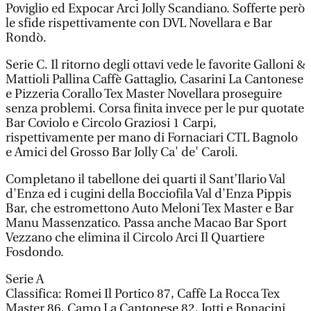
Poviglio ed Expocar Arci Jolly Scandiano. Sofferte però
le sfide rispettivamente con DVL Novellara e Bar
Rondò.
Serie C. Il ritorno degli ottavi vede le favorite Galloni &
Mattioli Pallina Caffè Gattaglio, Casarini La Cantonese
e Pizzeria Corallo Tex Master Novellara proseguire
senza problemi. Corsa finita invece per le pur quotate
Bar Coviolo e Circolo Graziosi 1 Carpi,
rispettivamente per mano di Fornaciari CTL Bagnolo
e Amici del Grosso Bar Jolly Ca' de' Caroli.
Completano il tabellone dei quarti il Sant’Ilario Val
d'Enza ed i cugini della Bocciofila Val d'Enza Pippis
Bar, che estromettono Auto Meloni Tex Master e Bar
Manu Massenzatico. Passa anche Macao Bar Sport
Vezzano che elimina il Circolo Arci Il Quartiere
Fosdondo.
Serie A
Classifica: Romei Il Portico 87, Caffè La Rocca Tex
Master 86, Camo La Cantonese 82, Iotti e Bonacini