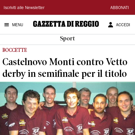
Gazzetta
Iscriviti alle Newsletter
ABBONATI
di
MENU
ACCEDI
Reggio
Sport
BOCCETTE
Castelnovo Monti contro Vetto
derby in semifinale per il titolo