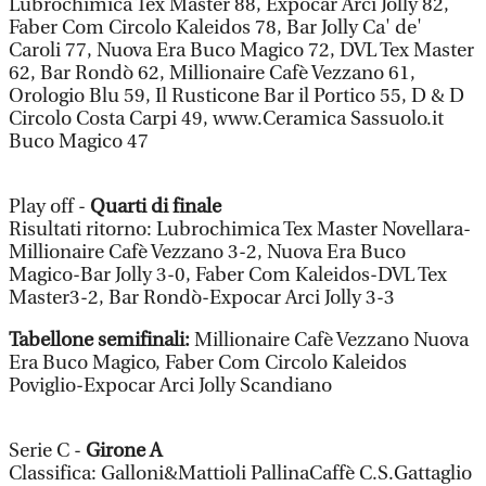
Lubrochimica Tex Master 88, Expocar Arci Jolly 82,
Faber Com Circolo Kaleidos 78, Bar Jolly Ca' de'
Caroli 77, Nuova Era Buco Magico 72, DVL Tex Master
62, Bar Rondò 62, Millionaire Cafè Vezzano 61,
Orologio Blu 59, Il Rusticone Bar il Portico 55, D & D
Circolo Costa Carpi 49, www.Ceramica Sassuolo.it
Buco Magico 47
Play off -
Quarti di finale
Risultati ritorno: Lubrochimica Tex Master Novellara-
Millionaire Cafè Vezzano 3-2, Nuova Era Buco
Magico-Bar Jolly 3-0, Faber Com Kaleidos-DVL Tex
Master3-2, Bar Rondò-Expocar Arci Jolly 3-3
Tabellone semifinali:
Millionaire Cafè Vezzano Nuova
Era Buco Magico, Faber Com Circolo Kaleidos
Poviglio-Expocar Arci Jolly Scandiano
Serie C -
Girone A
Classifica: Galloni&Mattioli PallinaCaffè C.S.Gattaglio