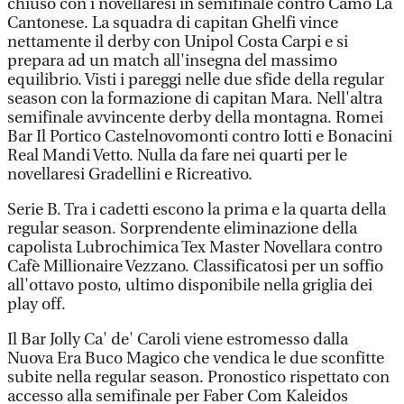
chiuso con i novellaresi in semifinale contro Camo La
Cantonese. La squadra di capitan Ghelfi vince
nettamente il derby con Unipol Costa Carpi e si
prepara ad un match all'insegna del massimo
equilibrio. Visti i pareggi nelle due sfide della regular
season con la formazione di capitan Mara. Nell'altra
semifinale avvincente derby della montagna. Romei
Bar Il Portico Castelnovomonti contro Iotti e Bonacini
Real Mandi Vetto. Nulla da fare nei quarti per le
novellaresi Gradellini e Ricreativo.
Serie B. Tra i cadetti escono la prima e la quarta della
regular season. Sorprendente eliminazione della
capolista Lubrochimica Tex Master Novellara contro
Cafè Millionaire Vezzano. Classificatosi per un soffio
all'ottavo posto, ultimo disponibile nella griglia dei
play off.
Il Bar Jolly Ca' de' Caroli viene estromesso dalla
Nuova Era Buco Magico che vendica le due sconfitte
subite nella regular season. Pronostico rispettato con
accesso alla semifinale per Faber Com Kaleidos