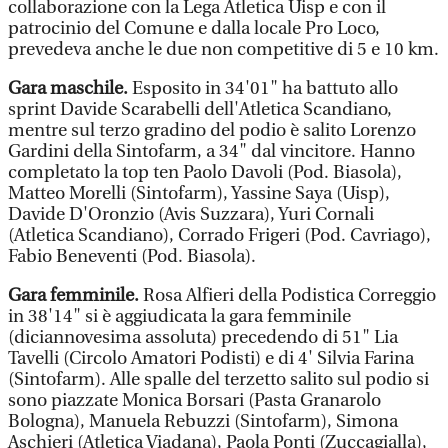
collaborazione con la Lega Atletica Uisp e con il
patrocinio del Comune e dalla locale Pro Loco,
prevedeva anche le due non competitive di 5 e 10 km.
Gara maschile.
Esposito in 34'01" ha battuto allo
sprint Davide Scarabelli dell'Atletica Scandiano,
mentre sul terzo gradino del podio è salito Lorenzo
Gardini della Sintofarm, a 34" dal vincitore. Hanno
completato la top ten Paolo Davoli (Pod. Biasola),
Matteo Morelli (Sintofarm), Yassine Saya (Uisp),
Davide D'Oronzio (Avis Suzzara), Yuri Cornali
(Atletica Scandiano), Corrado Frigeri (Pod. Cavriago),
Fabio Beneventi (Pod. Biasola).
Gara femminile.
Rosa Alfieri della Podistica Correggio
in 38'14" si è aggiudicata la gara femminile
(diciannovesima assoluta) precedendo di 51" Lia
Tavelli (Circolo Amatori Podisti) e di 4' Silvia Farina
(Sintofarm). Alle spalle del terzetto salito sul podio si
sono piazzate Monica Borsari (Pasta Granarolo
Bologna), Manuela Rebuzzi (Sintofarm), Simona
Aschieri (Atletica Viadana), Paola Ponti (Zuccagialla),