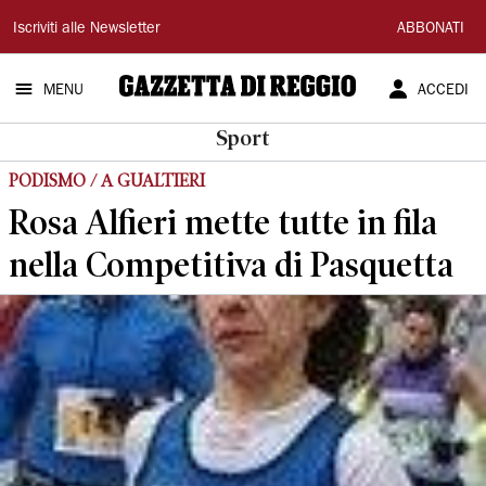
Gazzetta
Iscriviti alle Newsletter
ABBONATI
di
MENU
ACCEDI
Reggio
Sport
PODISMO / A GUALTIERI
Rosa Alfieri mette tutte in fila
nella Competitiva di Pasquetta