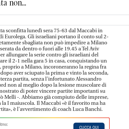
a non...
ta sconfitta lunedì sera 75-63 dal Maccabi in
di Eurolega. Gli israeliani portano il conto sul 2-
letamente sbagliata non può impedire a Milano
erata da dentro o fuori alle 19.45 a Tel Aviv
r allungare la serie contro gli israeliani del
are il 2-1 nella gara 5 in casa, conquistando un
, proprio a Milano, incoroneranno la regina fra
7, dopo aver sciupato la prima e vinto la seconda,
 terza partita, senza l'infortunato Alessandro
ord non al meglio dopo la lesione muscolare di
strato di poter vincere partite importanti su
olò Melli -. Abbiamo già compiuto delle imprese,
la I maiuscola. Il Maccabi «è il favorito ma ha
tita», è l'avvertimento di coach Luca Banchi.
itmo:
CLICCA QUI