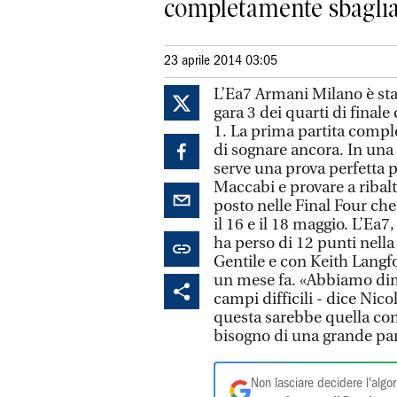
completamente sbagliat
23 aprile 2014 03:05
L’Ea7 Armani Milano è sta
gara 3 dei quarti di finale 
1. La prima partita comp
di sognare ancora. In una s
serve una prova perfetta pe
Maccabi e provare a ribalt
posto nelle Final Four che
il 16 e il 18 maggio. L’Ea
ha perso di 12 punti nella
Gentile e con Keith Langf
un mese fa. «Abbiamo dimo
campi difficili - dice Nic
questa sarebbe quella con 
bisogno di una grande par
Non lasciare decidere l'algor