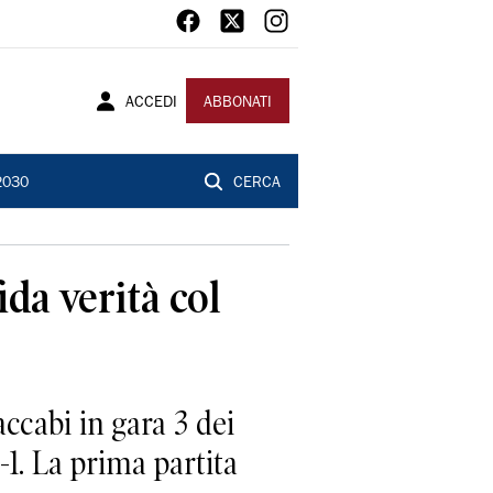
ACCEDI
ABBONATI
2030
CERCA
ida verità col
ccabi in gara 3 dei
2-1. La prima partita