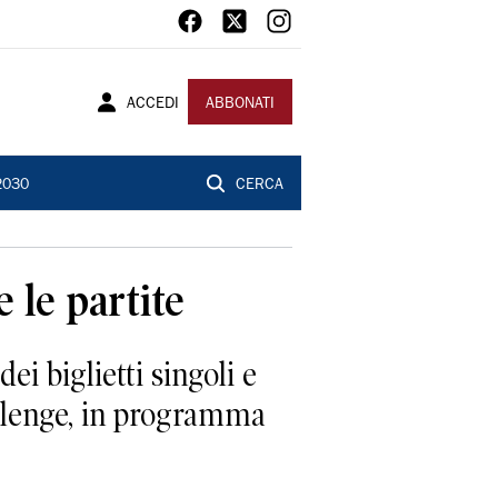
ACCEDI
ABBONATI
2030
CERCA
e le partite
i biglietti singoli e
allenge, in programma