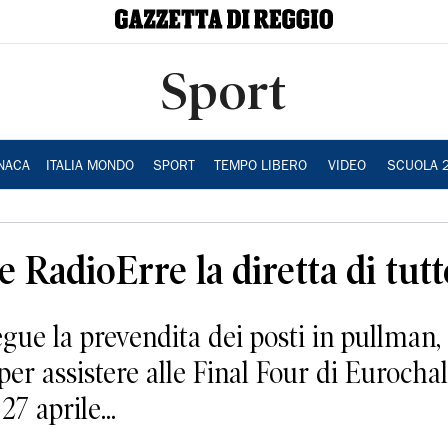
Sport
NACA
ITALIA MONDO
SPORT
TEMPO LIBERO
VIDEO
SCUOLA 
e RadioErre la diretta di tutt
 la prevendita dei posti in pullman, de
er assistere alle Final Four di Euroch
7 aprile...