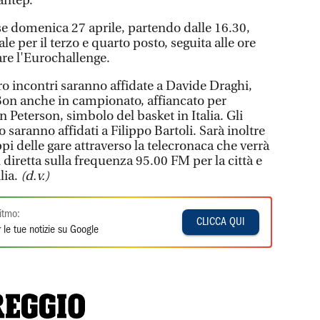
antep.
se domenica 27 aprile, partendo dalle 16.30,
le per il terzo e quarto posto, seguita alle ore
are l'Eurochallenge.
ro incontri saranno affidate a Davide Draghi,
Bon anche in campionato, affiancato per
 Peterson, simbolo del basket in Italia. Gli
saranno affidati a Filippo Bartoli. Sarà inoltre
ppi delle gare attraverso la telecronaca che verrà
diretta sulla frequenza 95.00 FM per la città e
lia.
(d.v.)
itmo:
CLICCA QUI
 le tue notizie su Google