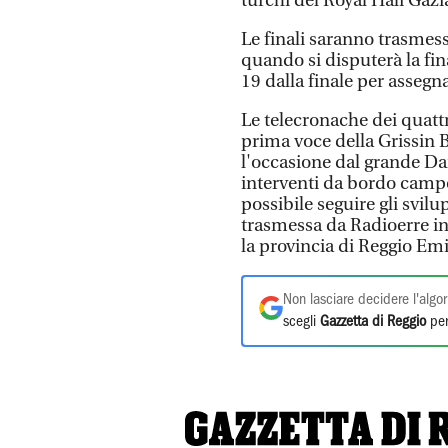
turchi del Royal Hali Gazi
Le finali saranno trasmes
quando si disputerà la fina
19 dalla finale per assegn
Le telecronache dei quatt
prima voce della Grissin 
l'occasione dal grande Dan
interventi da bordo campo 
possibile seguire gli svilu
trasmessa da Radioerre in 
la provincia di Reggio Emi
Non lasciare decidere l'algor
scegli
Gazzetta di Reggio
per