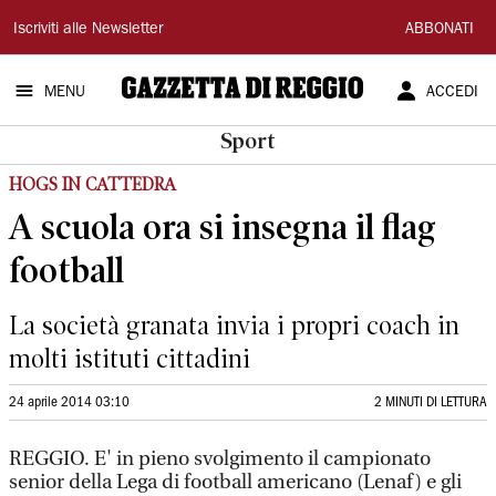
Gazzetta
Iscriviti alle Newsletter
ABBONATI
di
MENU
ACCEDI
Reggio
Sport
HOGS IN CATTEDRA
A scuola ora si insegna il flag
football
La società granata invia i propri coach in
molti istituti cittadini
24 aprile 2014 03:10
2 MINUTI DI LETTURA
REGGIO. E' in pieno svolgimento il campionato
senior della Lega di football americano (Lenaf) e gli