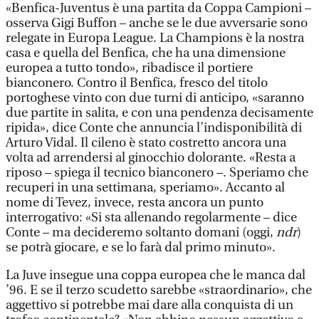
«Benfica-Juventus è una partita da Coppa Campioni –
osserva Gigi Buffon – anche se le due avversarie sono
relegate in Europa League. La Champions è la nostra
casa e quella del Benfica, che ha una dimensione
europea a tutto tondo», ribadisce il portiere
bianconero. Contro il Benfica, fresco del titolo
portoghese vinto con due turni di anticipo, «saranno
due partite in salita, e con una pendenza decisamente
ripida», dice Conte che annuncia l’indisponibilità di
Arturo Vidal. Il cileno è stato costretto ancora una
volta ad arrendersi al ginocchio dolorante. «Resta a
riposo – spiega il tecnico bianconero –. Speriamo che
recuperi in una settimana, speriamo». Accanto al
nome di Tevez, invece, resta ancora un punto
interrogativo: «Si sta allenando regolarmente – dice
Conte – ma decideremo soltanto domani (oggi,
ndr
)
se potrà giocare, e se lo farà dal primo minuto».
La Juve insegue una coppa europea che le manca dal
’96. E se il terzo scudetto sarebbe «straordinario», che
aggettivo si potrebbe mai dare alla conquista di un