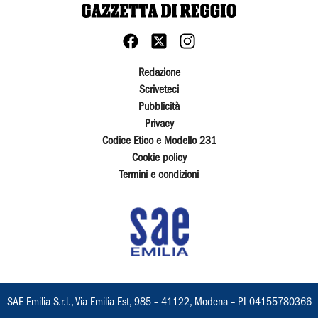
Redazione
Scriveteci
Pubblicità
Privacy
Codice Etico e Modello 231
Cookie policy
Termini e condizioni
SAE Emilia S.r.l., Via Emilia Est, 985 – 41122, Modena – PI 04155780366