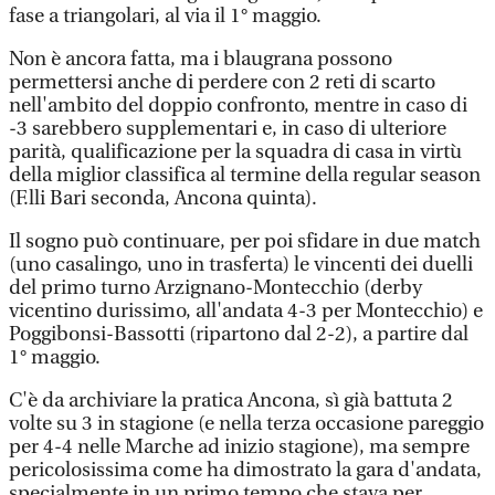
fase a triangolari, al via il 1° maggio.
Non è ancora fatta, ma i blaugrana possono
permettersi anche di perdere con 2 reti di scarto
nell'ambito del doppio confronto, mentre in caso di
-3 sarebbero supplementari e, in caso di ulteriore
parità, qualificazione per la squadra di casa in virtù
della miglior classifica al termine della regular season
(F.lli Bari seconda, Ancona quinta).
Il sogno può continuare, per poi sfidare in due match
(uno casalingo, uno in trasferta) le vincenti dei duelli
del primo turno Arzignano-Montecchio (derby
vicentino durissimo, all'andata 4-3 per Montecchio) e
Poggibonsi-Bassotti (ripartono dal 2-2), a partire dal
1° maggio.
C'è da archiviare la pratica Ancona, sì già battuta 2
volte su 3 in stagione (e nella terza occasione pareggio
per 4-4 nelle Marche ad inizio stagione), ma sempre
pericolosissima come ha dimostrato la gara d'andata,
specialmente in un primo tempo che stava per