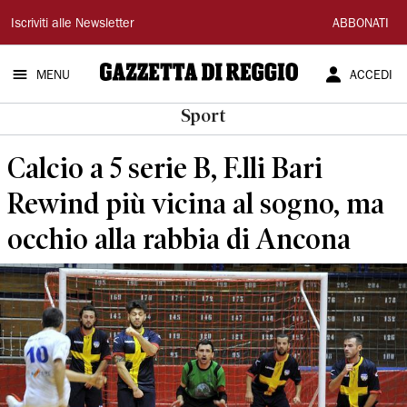
Gazzetta
Iscriviti alle Newsletter
ABBONATI
di
MENU
ACCEDI
Reggio
Sport
Calcio a 5 serie B, F.lli Bari
Rewind più vicina al sogno, ma
occhio alla rabbia di Ancona