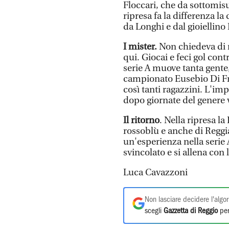
Floccari, che da sottomisu
ripresa fa la differenza l
da Longhi e dal gioiellino
I mister.
Non chiedeva di 
qui. Giocai e feci gol co
serie A muove tanta gente,
campionato Eusebio Di Fr
così tanti ragazzini. L'im
dopo giornate del genere v
Il ritorno
. Nella ripresa l
rossoblù e anche di Reggi
un'esperienza nella serie
svincolato e si allena con
Luca Cavazzoni
Non lasciare decidere l'algor
scegli
Gazzetta di Reggio
per