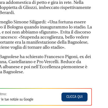
ra addomestica di petto e gira in rete. Nella
a doppietta di Gliozzi, imbeccato rispettivamente
 Berardi.
meglio Simone Siligardi: «Una fortuna essere
ntro il Bologna quando inaugurammo lo stadio. La
 e noi non abbiamo sfigurato». Evita il discorso
ancesco: «Stupenda accoglienza, bello vedere
portante era la manifestazione della Bagnolese,
iene voglia di tornare allo stadio».
a Bagnolese ha schierato Francesco Pigoni, ex dei
ana, Castellarano e Pro Vercelli. Reduce da
 A albanese e poi nell'Eccellenza piemontese è
 la Bagnolese.
itmo:
CLICCA QUI
 le tue notizie su Google