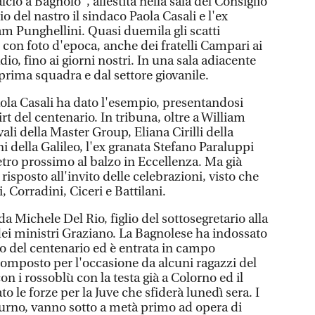
lcio a Bagnolo", allestita nella sala del Consiglio
o del nastro il sindaco Paola Casali e l'ex
am Punghellini. Quasi duemila gli scatti
, con foto d'epoca, anche dei fratelli Campari ai
adio, fino ai giorni nostri. In una sala adiacente
a prima squadra e dal settore giovanile.
aola Casali ha dato l'esempio, presentandosi
rt del centenario. In tribuna, oltre a William
li della Master Group, Eliana Cirilli della
 della Galileo, l'ex granata Stefano Paraluppi
etro prossimo al balzo in Eccellenza. Ma già
isposto all'invito delle celebrazioni, visto che
, Corradini, Ciceri e Battilani.
 da Michele Del Rio, figlio del sottosegretario alla
dei ministri Graziano. La Bagnolese ha indossato
go del centenario ed è entrata in campo
omposto per l'occasione da alcuni ragazzi del
 i rossoblù con la testa già a Colorno ed il
o le forze per la Juve che sfiderà lunedì sera. I
i turno, vanno sotto a metà primo ad opera di