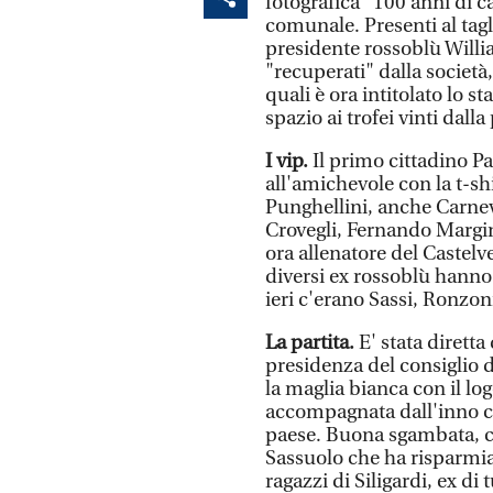
fotografica "100 anni di ca
comunale. Presenti al tagli
presidente rossoblù Willi
"recuperati" dalla società
quali è ora intitolato lo st
spazio ai trofei vinti dall
I vip.
Il primo cittadino P
all'amichevole con la t-shi
Punghellini, anche Carneva
Crovegli, Fernando Margini
ora allenatore del Castelv
diversi ex rossoblù hanno r
ieri c'erano Sassi, Ronzoni
La partita.
E' stata diretta
presidenza del consiglio 
la maglia bianca con il lo
accompagnata dall'inno c
paese. Buona sgambata, con
Sassuolo che ha risparmiat
ragazzi di Siligardi, ex d