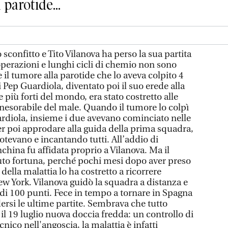
 parotide...
sconfitto e Tito Vilanova ha perso la sua partita
perazioni e lunghi cicli di chemio non sono
re il tumore alla parotide che lo aveva colpito 4
i Pep Guardiola, diventato poi il suo erede alla
 più forti del mondo, era stato costretto alle
inesorabile del male. Quando il tumore lo colpì
uardiola, insieme i due avevano cominciato nelle
er poi approdare alla guida della prima squadra,
otevano e incantando tutti. All’addio di
china fu affidata proprio a Vilanova. Ma il
uto fortuna, perché pochi mesi dopo aver preso
 della malattia lo ha costretto a ricorrere
w York. Vilanova guidò la squadra a distanza e
d di 100 punti. Fece in tempo a tornare in Spagna
dersi le ultime partite. Sembrava che tutto
 il 19 luglio nuova doccia fredda: un controllo di
cnico nell'angoscia, la malattia è infatti