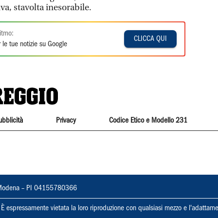
va, stavolta inesorabile.
itmo:
CLICCA QUI
 le tue notizie su Google
ubblicità
Privacy
Codice Etico e Modello 231
22, Modena – PI 04155780366
ti. È espressamente vietata la loro riproduzione con qualsiasi mezzo e l'adattame