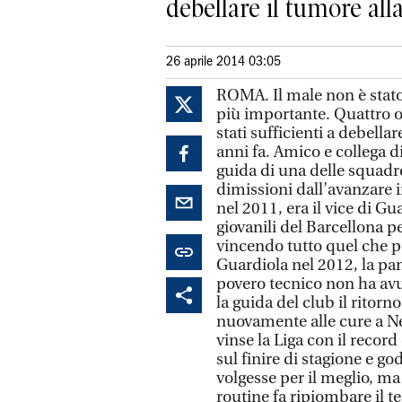
debellare il tumore alla
26 aprile 2014 03:05
ROMA. Il male non è stato 
più importante. Quattro o
stati sufficienti a debella
anni fa. Amico e collega d
guida di una delle squadre
dimissioni dall’avanzare 
nel 2011, era il vice di G
giovanili del Barcellona p
vincendo tutto quel che p
Guardiola nel 2012, la pan
povero tecnico non ha av
la guida del club il ritorno
nuovamente alle cure a Ne
vinse la Liga con il recor
sul finire di stagione e go
volgesse per il meglio, ma
routine fa ripiombare il te