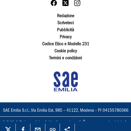
Redazione
Scriveteci
Pubblicità
Privacy
Codice Etico e Modello 231
Cookie policy
Termini e condizioni
SAE Emilia S.r.l., Via Emilia Est, 985 – 41122, Modena – PI 04155780366
I diritti delle immagini e dei testi sono riservati. È espressamente vietata la
loro riproduzione con qualsiasi mezzo e l'adattamento totale o parziale.