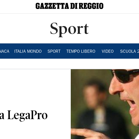
Sport
NACA
ITALIA MONDO
SPORT
TEMPO LIBERO
VIDEO
SCUOLA 
la LegaPro