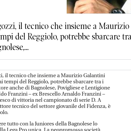
zi, il tecnico che insieme a Maurizio 
mpi del Reggiolo, potrebbe sbarcare tra 
olese,...
 il tecnico che insieme a Maurizio Galantini
i tempi del Reggiolo, potrebbe sbarcare tra i
atore anche di Bagnolese, Povigliese e Lentigione
ldo Franzini – ex Brescello Arnaldo Franzini –
esco di vittoria nel campionato di serie D. A
ttore tecnico del settore giovanile del Fidenza, è
olo.
re tutto con la Juniores della Bagnolese lo
alla Lega Pro unica. La neopromossa società