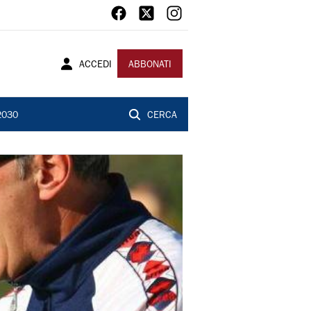
ACCEDI
ABBONATI
2030
CERCA