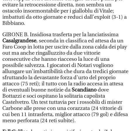
evitare la retrocessione diretta, non sembra un
ostacolo insormontabile per i gialloblu di Vitale;
imbattuti da otto giornate e reduci dall'exploit (3-1) a
Bibbiano.
GIRONE B. Insidiosa trasferta per la lanciatissima
Casalgrandese
, seconda in classifica ed attesa da un
Faro Coop in lotta per uscire dalla zona calda dei play
out ma anche ringalluzzito da due vittorie
consecutive che hanno riacceso la luce di una
possibile salvezza. I giocatori di Notari vogliono
allungare un'imbattibilità che dura da tredici giornate
sfruttando la devastante forza d'urto del proprio
attacco (75 reti); il tutto con la radio accesa in attesa
di eventuali buone notizie da
Scandiano
dove
Bottazzi e soci ospitano la solitaria capolista
Castelvetro. Un test tuttavia per i rossoblù di mister
Carbone alle prese con una corazzata (24 vittorie di
cui ben 11 intrasferta, miglior attacco (79 gol) e difesa
meno perforata (24 reti subite).