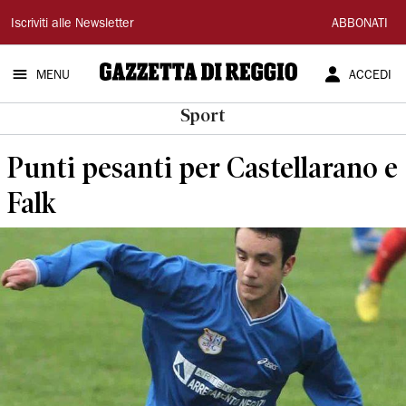
Gazzetta
Iscriviti alle Newsletter
ABBONATI
di
MENU
ACCEDI
Reggio
Sport
Punti pesanti per Castellarano e
Falk