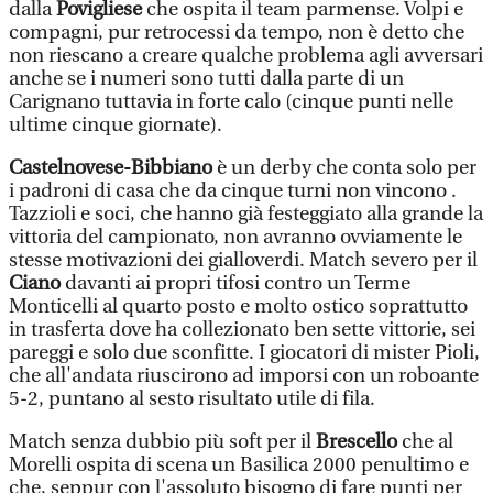
dalla
Povigliese
che ospita il team parmense. Volpi e
compagni, pur retrocessi da tempo, non è detto che
non riescano a creare qualche problema agli avversari
anche se i numeri sono tutti dalla parte di un
Carignano tuttavia in forte calo (cinque punti nelle
ultime cinque giornate).
Castelnovese-Bibbiano
è un derby che conta solo per
i padroni di casa che da cinque turni non vincono .
Tazzioli e soci, che hanno già festeggiato alla grande la
vittoria del campionato, non avranno ovviamente le
stesse motivazioni dei gialloverdi. Match severo per il
Ciano
davanti ai propri tifosi contro un Terme
Monticelli al quarto posto e molto ostico soprattutto
in trasferta dove ha collezionato ben sette vittorie, sei
pareggi e solo due sconfitte. I giocatori di mister Pioli,
che all'andata riuscirono ad imporsi con un roboante
5-2, puntano al sesto risultato utile di fila.
Match senza dubbio più soft per il
Brescello
che al
Morelli ospita di scena un Basilica 2000 penultimo e
che, seppur con l'assoluto bisogno di fare punti per