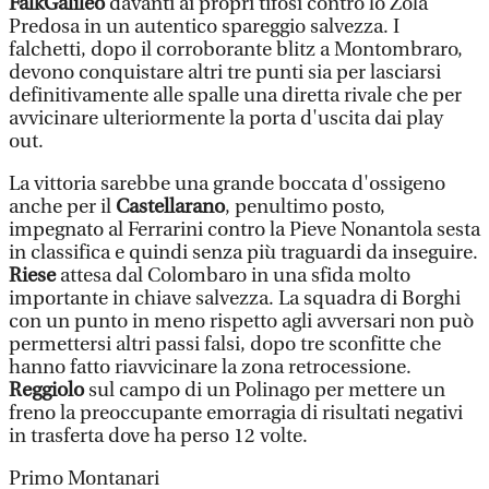
FalkGalileo
davanti ai propri tifosi contro lo Zola
Predosa in un autentico spareggio salvezza. I
falchetti, dopo il corroborante blitz a Montombraro,
devono conquistare altri tre punti sia per lasciarsi
definitivamente alle spalle una diretta rivale che per
avvicinare ulteriormente la porta d'uscita dai play
out.
La vittoria sarebbe una grande boccata d'ossigeno
anche per il
Castellarano
, penultimo posto,
impegnato al Ferrarini contro la Pieve Nonantola sesta
in classifica e quindi senza più traguardi da inseguire.
Riese
attesa dal Colombaro in una sfida molto
importante in chiave salvezza. La squadra di Borghi
con un punto in meno rispetto agli avversari non può
permettersi altri passi falsi, dopo tre sconfitte che
hanno fatto riavvicinare la zona retrocessione.
Reggiolo
sul campo di un Polinago per mettere un
freno la preoccupante emorragia di risultati negativi
in trasferta dove ha perso 12 volte.
Primo Montanari