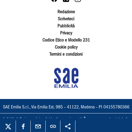
Redazione
Scriveteci
Pubblicità
Privacy
Codice Etico e Modello 231
Cookie policy
Termini e condizioni
SAE Emilia S.r.l., Via Emilia Est, 985 – 41122, Modena – PI 04155780366
I diritti delle immagini e dei testi sono riservati. È espressamente vietata la
loro riproduzione con qualsiasi mezzo e l'adattamento totale o parziale.