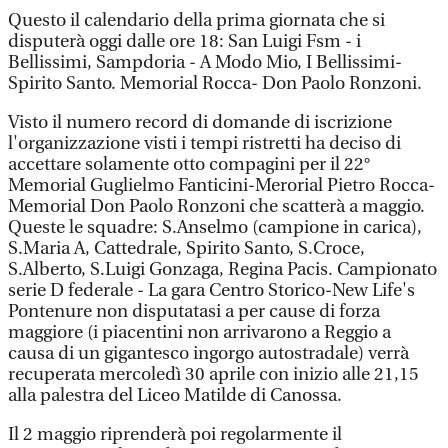
Questo il calendario della prima giornata che si
disputerà oggi dalle ore 18: San Luigi Fsm - i
Bellissimi, Sampdoria - A Modo Mio, I Bellissimi-
Spirito Santo. Memorial Rocca- Don Paolo Ronzoni.
Visto il numero record di domande di iscrizione
l'organizzazione visti i tempi ristretti ha deciso di
accettare solamente otto compagini per il 22°
Memorial Guglielmo Fanticini-Merorial Pietro Rocca-
Memorial Don Paolo Ronzoni che scatterà a maggio.
Queste le squadre: S.Anselmo (campione in carica),
S.Maria A, Cattedrale, Spirito Santo, S.Croce,
S.Alberto, S.Luigi Gonzaga, Regina Pacis. Campionato
serie D federale - La gara Centro Storico-New Life's
Pontenure non disputatasi a per cause di forza
maggiore (i piacentini non arrivarono a Reggio a
causa di un gigantesco ingorgo autostradale) verrà
recuperata mercoledì 30 aprile con inizio alle 21,15
alla palestra del Liceo Matilde di Canossa.
Il 2 maggio riprenderà poi regolarmente il