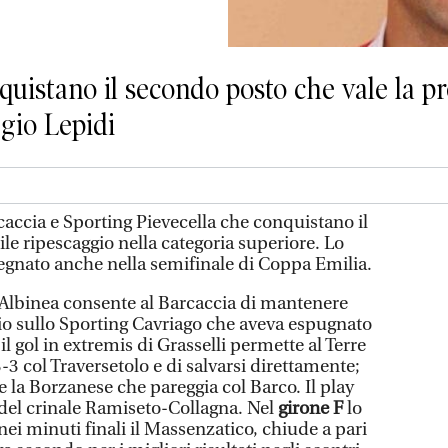
quistano il secondo posto che vale la p
gio Lepidi
ccia e Sporting Pievecella che conquistano il
le ripescaggio nella categoria superiore. Lo
egnato anche nella semifinale di Coppa Emilia.
di Albinea consente al Barcaccia di mantenere
o sullo Sporting Cavriago che aveva espugnato
il gol in extremis di Grasselli permette al Terre
-3 col Traversetolo e di salvarsi direttamente;
 la Borzanese che pareggia col Barco. Il play
 del crinale Ramiseto-Collagna. Nel
girone F
lo
nei minuti finali il Massenzatico, chiude a pari