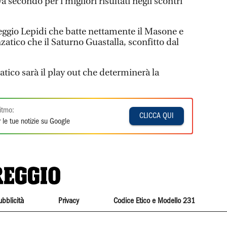
 secondo per i migliori risultati negli scontri
Reggio Lepidi che batte nettamente il Masone e
nzatico che il Saturno Guastalla, sconfitto dal
ico sarà il play out che determinerà la
itmo:
CLICCA QUI
 le tue notizie su Google
ubblicità
Privacy
Codice Etico e Modello 231