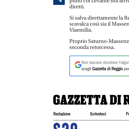
punti col Levante ma arriva
diretti.
Si salva direttamente la 
scavalca così sia il Masse
Viaemilia.
Proprio Saturno-Massenzat
seconda retorcessa.
Non lasciare decidere l'algor
scegli
Gazzetta di Reggio
per
Redazione
Scriveteci
P