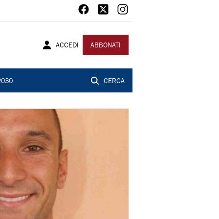
ACCEDI
ABBONATI
2030
CERCA