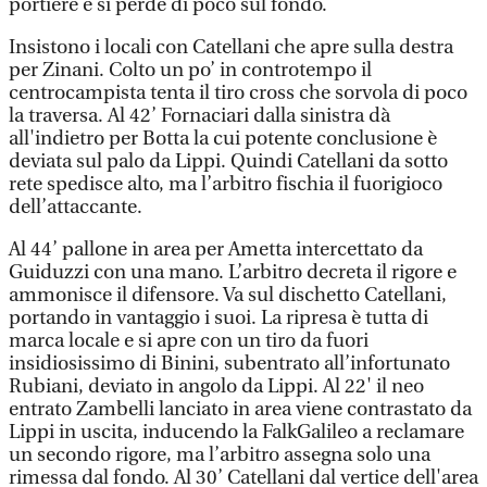
portiere e si perde di poco sul fondo.
Insistono i locali con Catellani che apre sulla destra
per Zinani. Colto un po’ in controtempo il
centrocampista tenta il tiro cross che sorvola di poco
la traversa. Al 42’ Fornaciari dalla sinistra dà
all'indietro per Botta la cui potente conclusione è
deviata sul palo da Lippi. Quindi Catellani da sotto
rete spedisce alto, ma l’arbitro fischia il fuorigioco
dell’attaccante.
Al 44’ pallone in area per Ametta intercettato da
Guiduzzi con una mano. L’arbitro decreta il rigore e
ammonisce il difensore. Va sul dischetto Catellani,
portando in vantaggio i suoi. La ripresa è tutta di
marca locale e si apre con un tiro da fuori
insidiosissimo di Binini, subentrato all’infortunato
Rubiani, deviato in angolo da Lippi. Al 22' il neo
entrato Zambelli lanciato in area viene contrastato da
Lippi in uscita, inducendo la FalkGalileo a reclamare
un secondo rigore, ma l’arbitro assegna solo una
rimessa dal fondo. Al 30’ Catellani dal vertice dell'area