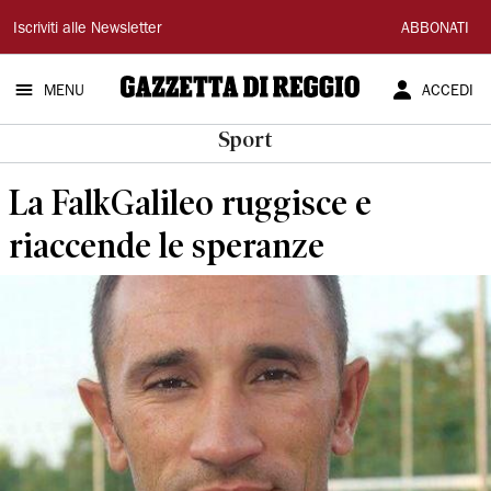
Gazzetta
Iscriviti alle Newsletter
ABBONATI
di
MENU
ACCEDI
Reggio
Sport
La FalkGalileo ruggisce e
riaccende le speranze