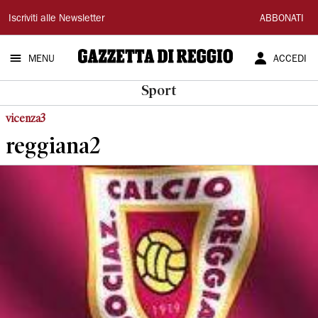
Gazzetta
Iscriviti alle Newsletter
ABBONATI
di
MENU
ACCEDI
Reggio
Sport
vicenza3
reggiana2