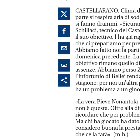
CASTELLARANO. Clima diste
parte si respira aria di so
si fanno drammi. «Sicuram
Schillaci, tecnico del Cast
il suo obiettivo, l’ha già
che ci prepariamo per pres
Abbiamo fatto noi la part
domenica precedente. La 
obiettivo rimane quello di
assenze. Abbiamo perso Z
l’infortunio di Bellei renda
stagione; per noi un’altra
ha un problema a un ginoc
«La vera Pieve Nonantola 
non è questa. Oltre alla d
ricordare che per proble
Ma chi ha giocato ha dato
considero buona la prestaz
che ce la farà». (m.b.)