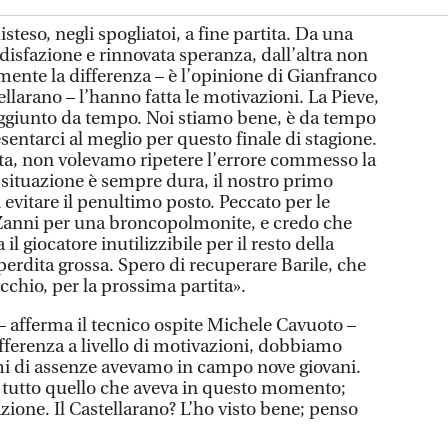
so, negli spogliatoi, a fine partita. Da una
ddisfazione e rinnovata speranza, dall’altra non
ente la differenza – è l’opinione di Gianfranco
ellarano – l’hanno fatta le motivazioni. La Pieve,
 raggiunto da tempo. Noi stiamo bene, è da tempo
entarci al meglio per questo finale di stagione.
ita, non volevamo ripetere l’errore commesso la
situazione è sempre dura, il nostro primo
 evitare il penultimo posto. Peccato per le
anni per una broncopolmonite, e credo che
 il giocatore inutilizzibile per il resto della
 perdita grossa. Spero di recuperare Barile, che
chio, per la prossima partita».
– afferma il tecnico ospite Michele Cavuoto –
ifferenza a livello di motivazioni, dobbiamo
mi di assenze avevamo in campo nove giovani.
 tutto quello che aveva in questo momento;
ione. Il Castellarano? L’ho visto bene; penso