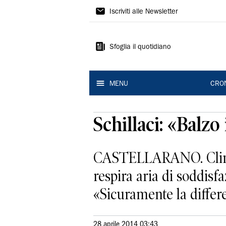
Gazzetta
Iscriviti alle Newsletter
di
Reggio
Sfoglia il quotidiano
MENU
CRO
Schillaci: «Balz
CASTELLARANO. Clima di
respira aria di soddisf
«Sicuramente la differen
28 aprile 2014 03:43