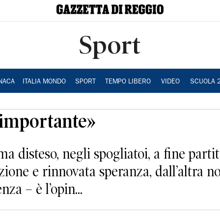
Sport
NACA
ITALIA MONDO
SPORT
TEMPO LIBERO
VIDEO
SCUOLA 
o importante»
steso, negli spogliatoi, a fine partita
azione e rinnovata speranza, dall’altra 
za – è l’opin...