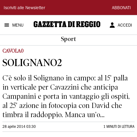
Gazzetta
Iscriviti alle Newsletter
ABBONATI
di
MENU
ACCEDI
Reggio
Sport
CAVOLA0
SOLIGNANO2
C'è solo il Solignano in campo: al 15' palla
in verticale per Cavazzini che anticipa
Campanini e porta in vantaggio gli ospiti,
al 25' azione in fotocopia con David che
timbra il raddoppio. Manca un'o...
28 aprile 2014 03:30
1 MINUTI DI LETTURA