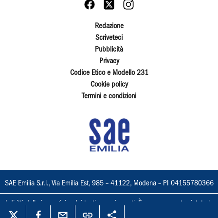
Redazione
Scriveteci
Pubblicità
Privacy
Codice Etico e Modello 231
Cookie policy
Termini e condizioni
SAE Emilia S.r.l., Via Emilia Est, 985 – 41122, Modena – PI 04155780366
I diritti delle immagini e dei testi sono riservati. È espressamente vietata la
loro riproduzione con qualsiasi mezzo e l'adattamento totale o parziale.