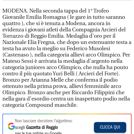
MODENA. Nella seconda tappa del 1° Trofeo
Giovanile Emilia Romagna ( le gare in tutto saranno
quattro ), che si è tenuta a Modena, ancora in
evidenza i giovani atleti della Compagnia Arcieri del
Torrazzo di Reggio Emilia. Medaglia d'oro per il
Nazionale Elia Fregna, che dopo un estenuante testa a
testa ha avuto la meglio su Federico Musolesi
(Castenaso ), nella categoria allievi arco Olimpico. Per
Mateso Sessi è arrivata la medaglia d'argento nella
categoria juniores arco Olimpico, che nulla ha pouto
contro il più quotato Yuri Belli ( Arcieri del Forte).
Bronzo per Arianna Melle che conferma il podio
ottenuto nella prima prova, allievi femminile arco
Olimpico. Bronzo anche per Riccardo Filippini che
nella gara d'esordio centra un inaspettato podio nella
categoria Compound maschile.
Non lasciare decidere l'algoritmo:
CLICCA QUI
scegli
Gazzetta di Reggio
per le tue notizie su Google