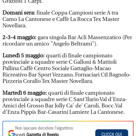
Graziosi 1 Carpi.
Domani sera:
finale Coppa Campioni serie A tra
Camo La Cantonese e Caffè La Rocca Tex Master
Novellara.
2-3-4 maggio:
gara singola Bar Acli Massenzatico (Per
ricordare un amico "Angelo Beltrami").
Lunedì 5 maggio:
quarti di finale campionato
provinciale a squadre serie C Galloni & Mattioli
Pallina Caffè Centro Sociale Gattaglio-Macao
Ricreativo Bar Sport Vezzano, Fornaciari Ctl Bagnolo-
Pizzeria Corallo Tex Master Novellara.
Martedì 6 maggio:
quarti di finale campionato
provinciale a squadre serie C Sant’Ilario Val d'Enza-
Amici del Grosso Bar Jolly Ca' de' Caroli, Bocc.Val
d'Enza Pippis Bar-Casarini Lamiere La Cantonese.
Non lasciare decidere l'algoritmo:
CLICCA QUI
scegli
Gazzetta di Reggio