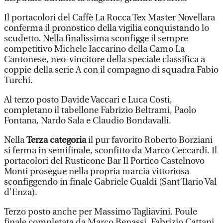
Il portacolori del Caffè La Rocca Tex Master Novellara
conferma il pronostico della vigilia conquistando lo
scudetto. Nella finalissima sconfigge il sempre
competitivo Michele Iaccarino della Camo La
Cantonese, neo-vincitore della speciale classifica a
coppie della serie A con il compagno di squadra Fabio
Turchi.
Al terzo posto Davide Vaccari e Luca Costi,
completano il tabellone Fabrizio Beltrami, Paolo
Fontana, Nardo Sala e Claudio Bondavalli.
Nella
Terza categoria
il pur favorito Roberto Borziani
si ferma in semifinale, sconfitto da Marco Ceccardi. Il
portacolori del Rusticone Bar Il Portico Castelnovo
Monti prosegue nella propria marcia vittoriosa
sconfiggendo in finale Gabriele Gualdi (Sant’Ilario Val
d'Enza).
Terzo posto anche per Massimo Tagliavini. Poule
finale completata da Marco Benassi, Fabrizio Cattani,