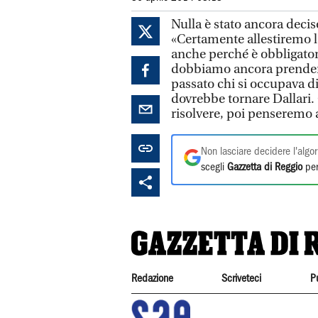
Nulla è stato ancora deciso
«Certamente allestiremo l
anche perché è obbligator
dobbiamo ancora prendere 
passato chi si occupava d
dovrebbe tornare Dallari.
risolvere, poi penseremo a
Non lasciare decidere l'algor
scegli
Gazzetta di Reggio
per
Redazione
Scriveteci
P