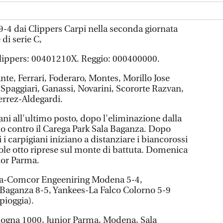
9-4 dai Clippers Carpi nella seconda giornata
di serie C,
lippers: 00401210X. Reggio: 000400000.
nte, Ferrari, Foderaro, Montes, Morillo Jose
 Spaggiari, Ganassi, Novarini, Scororte Razvan,
errez-Aldegardi.
giani all'ultimo posto, dopo l'eliminazione dalla
no contro il Carega Park Sala Baganza. Dopo
i carpigiani iniziano a distanziare i biancorossi
le otto riprese sul monte di battuta. Domenica
nior Parma.
a-Comcor Engeeniring Modena 5-4,
Baganza 8-5, Yankees-La Falco Colorno 5-9
 pioggia).
ogna 1000, Junior Parma, Modena, Sala