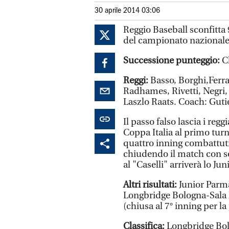
30 aprile 2014 03:06
Reggio Baseball sconfitta 
del campionato nazionale 
Successione punteggio:
C
Reggi:
Basso, Borghi,Ferra
Radhames, Rivetti, Negri,
Laszlo Raats. Coach: Guti
Il passo falso lascia i reg
Coppa Italia al primo tur
quattro inning combattuti 
chiudendo il match con so
al "Caselli" arriverà lo Ju
Altri risultati:
Junior Parm
Longbridge Bologna-Sala 
(chiusa al 7° inning per la
Classifica:
Longbridge Bol