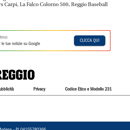
s Carpi, La Falco Colorno 500, Reggio Baseball
itmo:
CLICCA QUI
 le tue notizie su Google
ubblicità
Privacy
Codice Etico e Modello 231
22, Modena – PI 04155780366