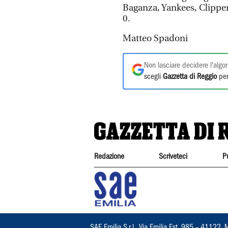
Baganza, Yankees, Clipper
0.
Matteo Spadoni
Non lasciare decidere l'algor
scegli
Gazzetta di Reggio
per
Redazione
Scriveteci
P
SAE Emilia S.r.l., Via Emilia Est, 985 – 411