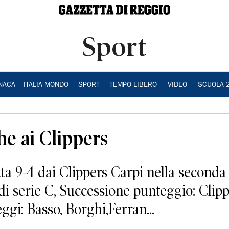
Sport
NACA
ITALIA MONDO
SPORT
TEMPO LIBERO
VIDEO
SCUOLA 
e ai Clippers
ta 9-4 dai Clippers Carpi nella seconda
i serie C, Successione punteggio: Clip
gi: Basso, Borghi,Ferran...