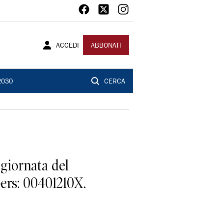
ACCEDI
ABBONATI
2030
CERCA
 giornata del
pers: 00401210X.