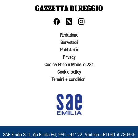
Redazione
Scriveteci
Pubblicità
Privacy
Codice Etico e Modello 231
Cookie policy
Termini e condizioni
SAE Emilia S.r.l., Via Emilia Est, 985 – 41122, Modena – PI 04155780366