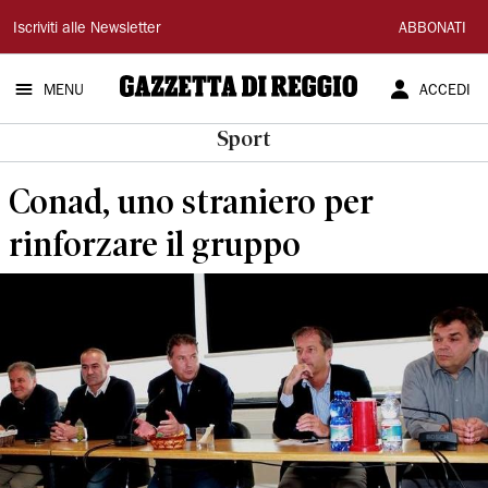
Gazzetta
Iscriviti alle Newsletter
ABBONATI
di
MENU
ACCEDI
Reggio
Sport
Conad, uno straniero per
rinforzare il gruppo