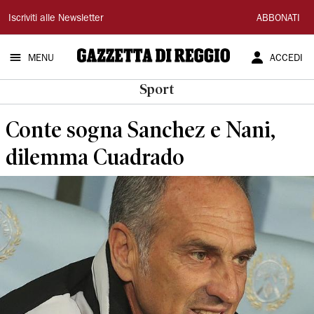
Gazzetta
Iscriviti alle Newsletter
ABBONATI
di
MENU
ACCEDI
Reggio
Sport
Conte sogna Sanchez e Nani,
dilemma Cuadrado