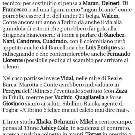
tecnico: per sostituirlo si pensa a
Maran
,
Delneri
,
Di
Francesco
o ad una figura meno “ingombrante” come
potrebbe essere il ct dell’under 21 belga,
Walem
.
Conte ancora un anno a Torino dà anche il via alla
girandola di esterni che potrebbero far gola alla
dirigenza bianconera: si torna a parlare di
Sanchez
,
Nani
,
Candreva
,
Cuadrado
, con il colombiano però
appetito anche dal Barcellona che
Luis Enrique
sta
ridisegnando e che contemplerebbe anche
Fernando
Llorente
(possibile pedina di scambio per arrivare al
cileno).
Nel caso partisse invece
Vidal
, nelle mire di Real e
Barca, Marotta e Conte avrebbero individuato in
Pereyra
dell'Udinese l'eventuale sostituto (con
Zaza
in Friuli), mentre per
Vucinic
,
Quagliarella
e forse
Giovinco
siamo ai saluti. Sibillino Raiola, agente di
Pogba: «A Torino è felice ma nel calcio mai dire mai».
L'Inter studia
Xhaka
,
Behrami
e
Mikel
a centrocampo,
pensa al 33nne
Ashley Cole
, in scadenza di contratto,
e cerca qualche colpetto in avanti (
Torres
in prestito o