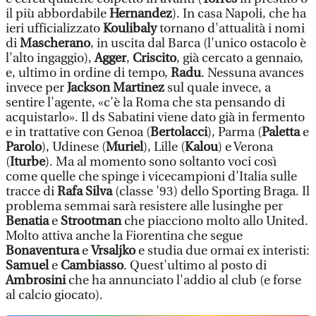
il più abbordabile
Hernandez
). In casa Napoli, che ha
ieri ufficializzato
Koulibaly
tornano d'attualità i nomi
di
Mascherano
, in uscita dal Barca (l'unico ostacolo è
l'alto ingaggio),
Agger
,
Criscito
, già cercato a gennaio,
e, ultimo in ordine di tempo,
Radu
. Nessuna avances
invece per
Jackson Martinez
sul quale invece, a
sentire l'agente, «c'è la Roma che sta pensando di
acquistarlo». Il ds Sabatini viene dato già in fermento
e in trattative con Genoa (
Bertolacci
), Parma (
Paletta
e
Parolo
), Udinese (
Muriel
), Lille (
Kalou
) e Verona
(
Iturbe
). Ma al momento sono soltanto voci così
come quelle che spinge i vicecampioni d'Italia sulle
tracce di
Rafa Silva
(classe '93) dello Sporting Braga. Il
problema semmai sarà resistere alle lusinghe per
Benatia
e
Strootman
che piacciono molto allo United.
Molto attiva anche la Fiorentina che segue
Bonaventura
e
Vrsaljko
e studia due ormai ex interisti:
Samuel
e
Cambiasso
. Quest'ultimo al posto di
Ambrosini
che ha annunciato l'addio al club (e forse
al calcio giocato).