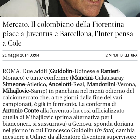
Mercato. Il colombiano della Fiorentina
piace a Juventus e Barcellona, l’Inter pensa
a Cole
21 maggio 2014 03:04
2 MINUTI DI LETTURA
ROMA. Due addii (
Guidolin
-Udinese e
Ranieri
-
Monaco) e tante conferme (
Mancini
-Galatasaray,
Simeone
-Atletico,
Ancelotti
-Real,
Mandorlini
-Verona,
Mihajlovic
-Samp) in panchina nel menù odierno del
calciomercato che, a tre giorni dalla fine dei vari
campionati, è già in fermento. La conferma di
Antonio Conte
alla Juventus ha così ufficializzato
quella di Mihajilovic (prima alternativa per i
bianconeri, si sussurrava) a Genova, sponda doriana,
nel giorno in cui Francesco Guidolin (
in foto
) cambia
mestiere a Udine: da allenatore diventerà supervisore