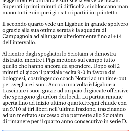
leggermente contratto e subisce la verve dei locali.
Superati i primi minuti di difficoltà, si sbloccano man
mano tutti e cinque i giocatori partiti in quintetto.
Il secondo quarto vede un Ligabue in grande spolvero
e grazie alla sua ottima serata è la squadra di
Campagnola ad allungare ulteriormente fino al +14
dell'intervallo.
Al rientro dagli spogliatoi lo Sciotaim si dimostra
distratto, mentre i Pigs mettono sul campo tutto
quello che hanno ancora da spendere. Dopo soli 2
minuti di gioco il parziale recita 9-0 in favore dei
bolognesi, costringendo coach Notari ad un time-out
per svegliare i suoi. Ancora una volta è Ligabue a
trascinare i suoi, grazie ad un paio di giocate offensive
che spengono gli ardori dei locali. La partita rimane
aperta fino ad inizio ultimo quarto.Fregni chiude con
un 9/10 ai tiri liberi nell'ultima frazione, trascinando
ad un meritato successo che permette allo Sciotaim
di rimanere per il quarto anno consecutivo in serie D.