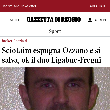
Gazzetta
Iscriviti alle Newsletter
ABBONATI
di
MENU
ACCEDI
Reggio
Sport
basket / serie d
Sciotaim espugna Ozzano e si
salva, ok il duo Ligabue-Fregni