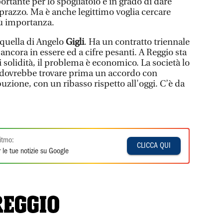
ortante per lo spogliatoio e in grado di dare
sprazzo. Ma è anche legittimo voglia cercare
iù importanza.
 quella di Angelo
Gigli
. Ha un contratto triennale
ncora in essere ed a cifre pesanti. A Reggio sta
i solidità, il problema è economico. La società lo
i dovrebbe trovare prima un accordo con
buzione, con un ribasso rispetto all'oggi. C’è da
itmo:
CLICCA QUI
 le tue notizie su Google