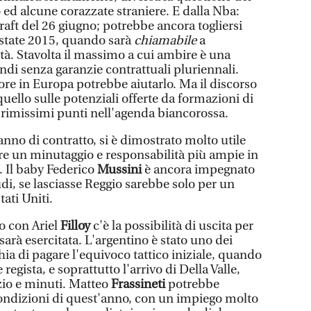
 ed alcune corazzate straniere. E dalla Nba:
draft del 26 giugno; potrebbe ancora togliersi
'estate 2015, quando sarà
chiamabile
a
età. Stavolta il massimo a cui ambire è una
indi senza garanzie contrattuali pluriennali.
ore in Europa potrebbe aiutarlo. Ma il discorso
quello sulle potenziali offerte da formazioni di
primissimi punti nell'agenda biancorossa.
anno di contratto, si è dimostrato molto utile
e un minutaggio e responsabilità più ampie in
 Il baby Federico
Mussini
è ancora impegnato
tudi, se lasciasse Reggio sarebbe solo per un
tati Uniti.
o con Ariel
Filloy
c'è la possibilità di uscita per
sarà esercitata. L'argentino è stato uno dei
chia di pagare l'equivoco tattico iniziale, quando
regista, e soprattutto l'arrivo di Della Valle,
azio e minuti. Matteo
Frassineti
potrebbe
ondizioni di quest'anno, con un impiego molto