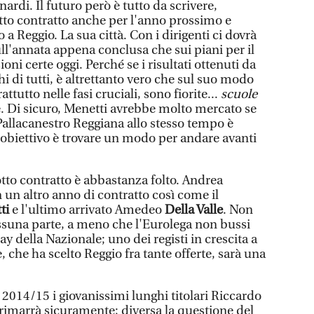
nardi. Il futuro però è tutto da scrivere,
otto contratto anche per l'anno prossimo e
a Reggio. La sua città. Con i dirigenti ci dovrà
ll'annata appena conclusa che sui piani per il
sioni certe oggi. Perché se i risultati ottenuti da
hi di tutti, è altrettanto vero che sul suo modo
ttutto nelle fasi cruciali, sono fiorite...
scuole
e. Di sicuro, Menetti avrebbe molto mercato se
Pallacanestro Reggiana allo stesso tempo è
obiettivo è trovare un modo per andare avanti
tto contratto è abbastanza folto. Andrea
n un altro anno di contratto così come il
ti
e l'ultimo arrivato Amedeo
Della Valle
. Non
suna parte, a meno che l'Eurolega non bussi
y della Nazionale; uno dei registi in crescita a
e, che ha scelto Reggio fra tante offerte, sarà una
 2014/15 i giovanissimi lunghi titolari Riccardo
 rimarrà sicuramente; diversa la questione del