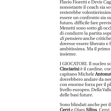
Flavio Fioretti e Devis Cag
nonostante il coach sia s
resterebbe volentierissimo 
essere un confronto sia su
futuro, difficile fare previ
Menetti sono sotto gli occ
di condurre la partita sopra
di pensiero
anche critich
dovesse essere liberato e 
ambitissima. Ma il primo 
insieme.
I GIOCATORI. Il nucleo so
Cinciarini
è il cardine, co
capitano Michele
Antonut
dovrebbero andare da nes
con enorme forza per il pla
livello europeo. Della Vall
delle basi future.
Sono blindati anche per il
Cervi
e Ojars
Silins
. Cervi