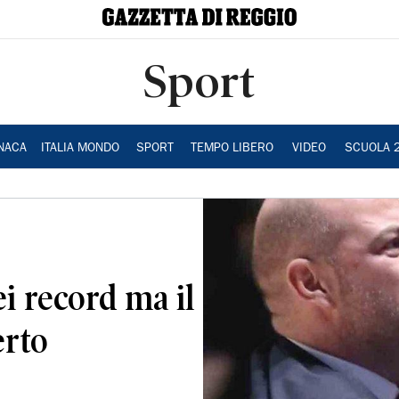
Sport
NACA
ITALIA MONDO
SPORT
TEMPO LIBERO
VIDEO
SCUOLA 
i record ma il
erto