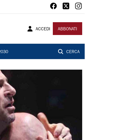
ACCEDI
ABBONATI
2030
CERCA