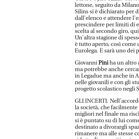
lettone, seguito da Milano
Silins si è dichiarato per 
dall'elenco e attendere l
prescindere per limiti di 
scelta al secondo giro, qu
Un'altra stagione di spess
è tutto aperto, così come 
Eurolega. E sarà uno dei 
Giovanni
Pini
ha un altro 
ma potrebbe anche cercar
in Legadue ma anche in A.
nelle giovanili e con gli s
progetto scolastico negli S
GLI INCERTI. Nell'accord
la società, che facilmente 
migliori nel finale ma ris
si è puntato su di lui come 
destinato a divorargli sp
rimanere ma alle stesse c