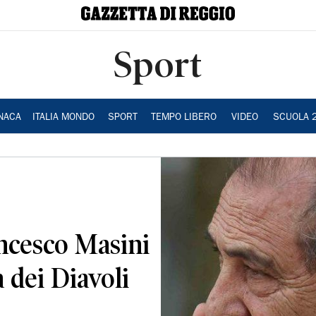
Sport
NACA
ITALIA MONDO
SPORT
TEMPO LIBERO
VIDEO
SCUOLA 
ncesco Masini
 dei Diavoli