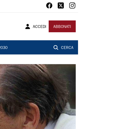
ACCEDI
ABBONATI
2030
CERCA