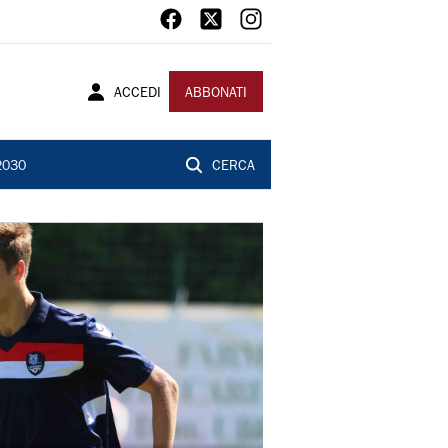
ACCEDI
ABBONATI
2030
CERCA