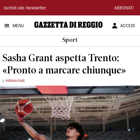
Gazzetta
Iscriviti alle Newsletter
ABBONATI
di
MENU
ACCEDI
Reggio
Sport
Sasha Grant aspetta Trento:
«Pronto a marcare chiunque»
Adriano Arati