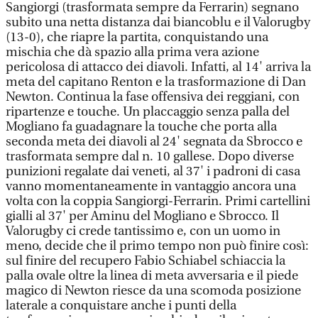
Sangiorgi (trasformata sempre da Ferrarin) segnano
subito una netta distanza dai biancoblu e il Valorugby
(13-0), che riapre la partita, conquistando una
mischia che dà spazio alla prima vera azione
pericolosa di attacco dei diavoli. Infatti, al 14' arriva la
meta del capitano Renton e la trasformazione di Dan
Newton. Continua la fase offensiva dei reggiani, con
ripartenze e touche. Un placcaggio senza palla del
Mogliano fa guadagnare la touche che porta alla
seconda meta dei diavoli al 24' segnata da Sbrocco e
trasformata sempre dal n. 10 gallese. Dopo diverse
punizioni regalate dai veneti, al 37' i padroni di casa
vanno momentaneamente in vantaggio ancora una
volta con la coppia Sangiorgi-Ferrarin. Primi cartellini
gialli al 37' per Aminu del Mogliano e Sbrocco. Il
Valorugby ci crede tantissimo e, con un uomo in
meno, decide che il primo tempo non può finire così:
sul finire del recupero Fabio Schiabel schiaccia la
palla ovale oltre la linea di meta avversaria e il piede
magico di Newton riesce da una scomoda posizione
laterale a conquistare anche i punti della