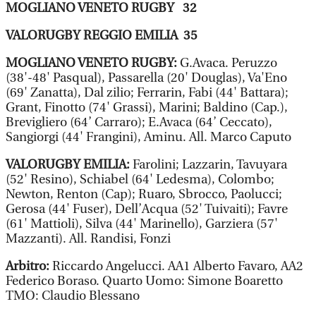
MOGLIANO VENETO RUGBY 32
VALORUGBY REGGIO EMILIA 35
MOGLIANO VENETO RUGBY:
G.Avaca. Peruzzo
(38'-48' Pasqual), Passarella (20' Douglas), Va'Eno
(69' Zanatta), Dal zilio; Ferrarin, Fabi (44' Battara);
Grant, Finotto (74' Grassi), Marini; Baldino (Cap.),
Brevigliero (64’ Carraro); E.Avaca (64’ Ceccato),
Sangiorgi (44' Frangini), Aminu. All. Marco Caputo
VALORUGBY EMILIA:
Farolini; Lazzarin, Tavuyara
(52' Resino), Schiabel (64' Ledesma), Colombo;
Newton, Renton (Cap); Ruaro, Sbrocco, Paolucci;
Gerosa (44' Fuser), Dell’Acqua (52' Tuivaiti); Favre
(61' Mattioli), Silva (44' Marinello), Garziera (57'
Mazzanti). All. Randisi, Fonzi
Arbitro:
Riccardo Angelucci. AA1 Alberto Favaro, AA2
Federico Boraso. Quarto Uomo: Simone Boaretto
TMO: Claudio Blessano