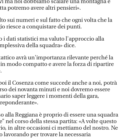
tivi ma noi dobbiamo scalare una montagna e
ta potremo avere altri pensieri».
o sui numeri e sul fatto che ogni volta che la
o riesce a conquistare dei punti.
dati statistici ma valuto l'approccio alla
omplessiva della squadra» dice.
 tattico avrà un'importanza rilevante perché la
in modo compatto e avere la forza di ripartire
.
 poi il Cosenza come succede anche a noi, potrà
orso dei novanta minuti e noi dovremo essere
ssario saper leggere i momenti della gara,
 preponderante».
 alla Reggiana è proprio di essere una squadra
” nel corso della stessa partita: «A volte questo
rio, in altre occasioni ci mettiamo del nostro. Ne
o lavorando per trovare la necessaria