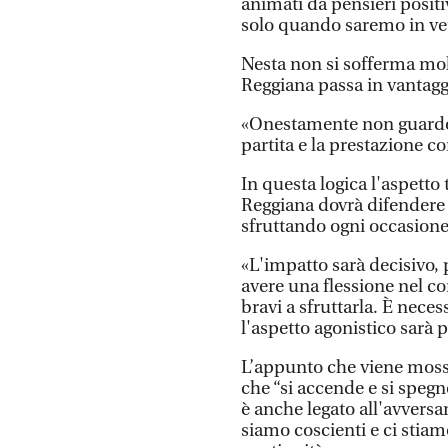
animati da pensieri posi
solo quando saremo in vet
Nesta non si sofferma molt
Reggiana passa in vantaggi
«Onestamente non guardo i 
partita e la prestazione c
In questa logica l'aspetto
Reggiana dovrà difendere 
sfruttando ogni occasione
«L'impatto sarà decisivo,
avere una flessione nel c
bravi a sfruttarla. È nece
l'aspetto agonistico sarà
L’appunto che viene mosso
che “si accende e si spegne
è anche legato all'avversa
siamo coscienti e ci stiam