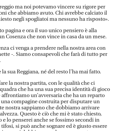
pareggio ma noi potevamo vincere su rigore per
ioni che abbiamo avuto. Chi avrebbe calciato il
hiesto negli spogliatoi ma nessuno ha risposto».
o pagina e ora il suo unico pensiero è alla
 un Cosenza che non vince in casa da un mese.
enza ci venga a prendere nella nostra area con
ette -. Siamo consapevoli che farà di tutto per
.
la sua Reggiana, né del resto l'ha mai fatto.
e la nostra partita, con le qualità che ci
uadra che ha una sua precisa identità di gioco
 affrontiamo un’avversaria che ha un reparto
è una compagine costruita per disputare un
te nostra sappiamo che dobbiamo arrivare
salvezza. Questo è ciò che mi è stato chiesto,
vo e lo penserei anche se fossimo secondi in
 i tifosi, si può anche sognare ed è giusto essere