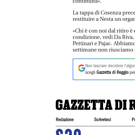
continuità».
La tappa di Cosenza prec
restituire a Nesta un org
«Chi è con noi dal ritiro è
condizione, vedi Da Riva,
Pettinari e Pajac. Abbiamo
settimane non riusciamo 
Non lasciare decidere l'algor
scegli
Gazzetta di Reggio
per
Redazione
Scriveteci
P