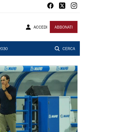
ACCEDI
ABBONATI
2030
CERCA