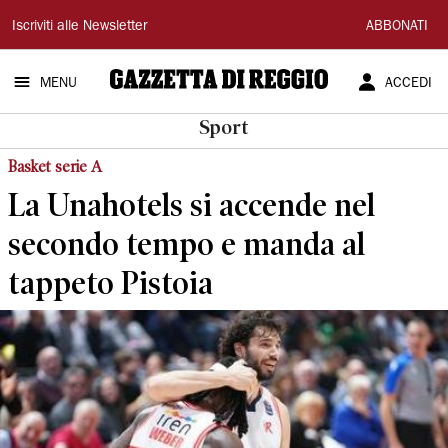
Gazzetta
Iscriviti alle Newsletter
ABBONATI
di
MENU
ACCEDI
Reggio
Sport
Basket serie A
La Unahotels si accende nel
secondo tempo e manda al
tappeto Pistoia