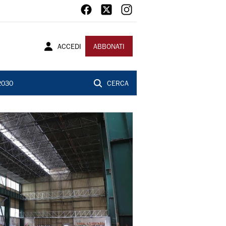
ACCEDI
ABBONATI
2030
CERCA