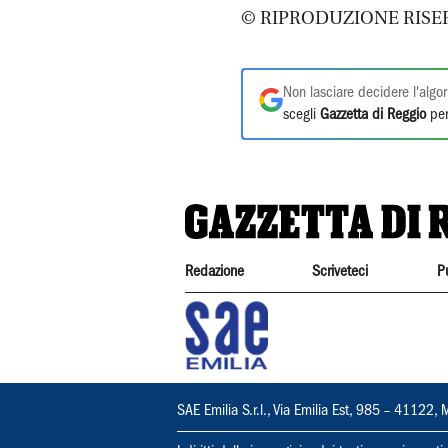
© RIPRODUZIONE RISE
Non lasciare decidere l'algor
scegli
Gazzetta di Reggio
per
Redazione
Scriveteci
P
SAE Emilia S.r.l., Via Emilia Est, 985 – 411