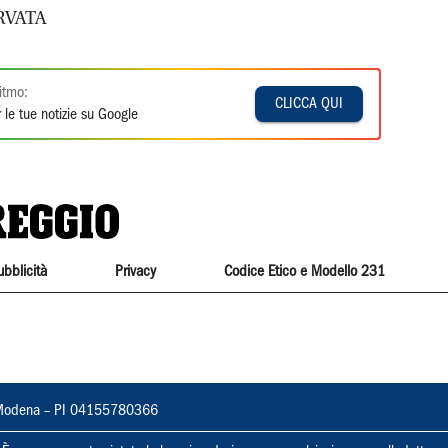
RVATA
itmo:
CLICCA QUI
 le tue notizie su Google
ubblicità
Privacy
Codice Etico e Modello 231
22, Modena – PI 04155780366