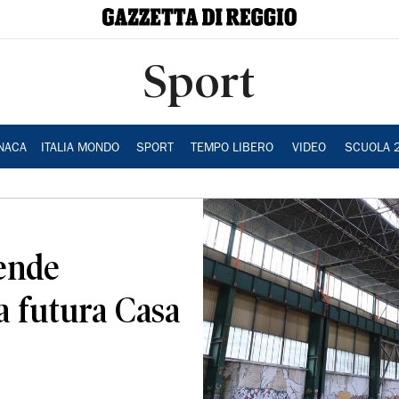
Sport
NACA
ITALIA MONDO
SPORT
TEMPO LIBERO
VIDEO
SCUOLA 
ende
a futura Casa