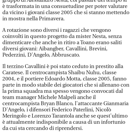
gruppo di Alessandro Nesta, col passare del tempo si
è trasformata in una consuetudine per poter valutare
da vicino i giovani classe 2005 che si stanno mettendo
in mostra nella Primavera.
A rotazione sono diversi i ragazzi che vengono
coinvolti in questo progetto da mister Nesta, senza
dimenticare che anche in ritiro a Toano erano saliti
diversi giovani: Aibangber, Cavallini, Brevini,
Pederzini, D'Angelo, Abbruscato.
Il terzino Cavallini è poi stato ceduto in prestito alla
Caratese. Il centrocampista Shaibu Nuhu, classe
2004, e il portiere Edoardo Motta, classe 2005, fanno
parte in modo stabile dei giocatori che si allenano con
la prima squadra ma spesso vengono convocati dal
team manager Michele Malpeli anche il
centrocampista Bryan Blanco, l'attaccante Gianmaria
D'Angelo, i difensori Federico Paterlini, Nicolò
Meringolo e Lorenzo Tarantola anche se quest'ultimo
è attualmente indisponibile a causa di un infortunio
da cui sta cercando di riprendersi.