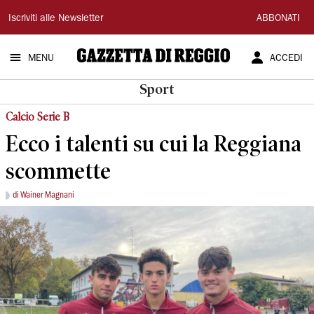
Gazzetta
Iscriviti alle Newsletter
ABBONATI
di
MENU
ACCEDI
Reggio
Sport
Calcio Serie B
Ecco i talenti su cui la Reggiana
scommette
di Wainer Magnani