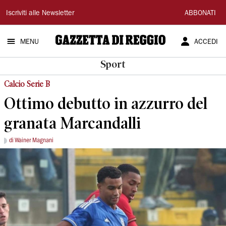
Gazzetta
Iscriviti alle Newsletter
ABBONATI
di
MENU
ACCEDI
Reggio
Sport
Calcio Serie B
Ottimo debutto in azzurro del
granata Marcandalli
di Wainer Magnani