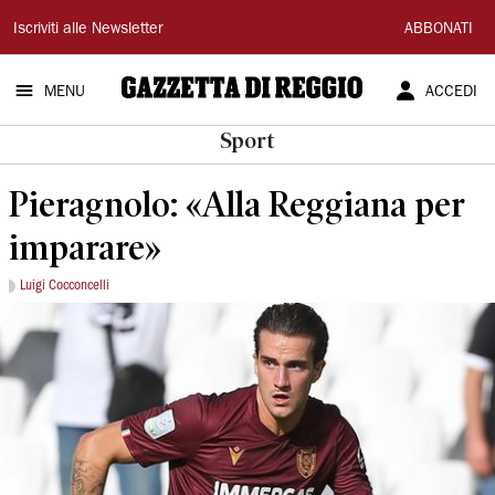
Gazzetta
Iscriviti alle Newsletter
ABBONATI
di
MENU
ACCEDI
Reggio
Sport
Pieragnolo: «Alla Reggiana per
imparare»
Luigi Cocconcelli