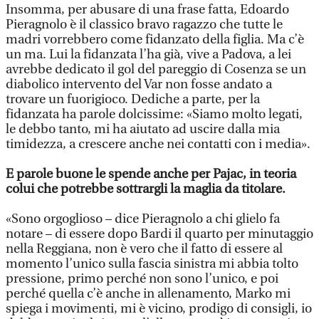
Insomma, per abusare di una frase fatta, Edoardo
Pieragnolo è il classico bravo ragazzo che tutte le
madri vorrebbero come fidanzato della figlia. Ma c’è
un ma. Lui la fidanzata l’ha già, vive a Padova, a lei
avrebbe dedicato il gol del pareggio di Cosenza se un
diabolico intervento del Var non fosse andato a
trovare un fuorigioco. Dediche a parte, per la
fidanzata ha parole dolcissime: «Siamo molto legati,
le debbo tanto, mi ha aiutato ad uscire dalla mia
timidezza, a crescere anche nei contatti con i media».
E parole buone le spende anche per Pajac, in teoria
colui che potrebbe sottrargli la maglia da titolare.
«Sono orgoglioso – dice Pieragnolo a chi glielo fa
notare – di essere dopo Bardi il quarto per minutaggio
nella Reggiana, non è vero che il fatto di essere al
momento l’unico sulla fascia sinistra mi abbia tolto
pressione, primo perché non sono l’unico, e poi
perché quella c’è anche in allenamento, Marko mi
spiega i movimenti, mi è vicino, prodigo di consigli, io