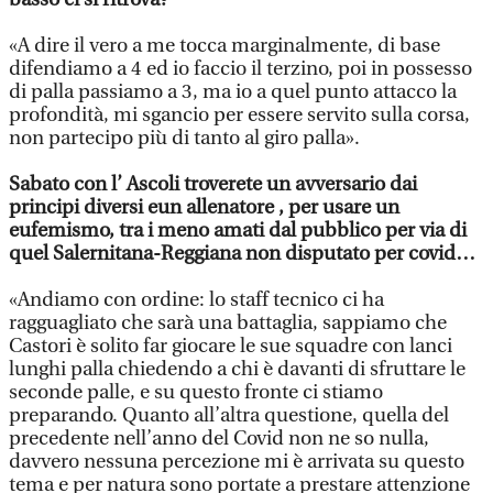
«A dire il vero a me tocca marginalmente, di base
difendiamo a 4 ed io faccio il terzino, poi in possesso
di palla passiamo a 3, ma io a quel punto attacco la
profondità, mi sgancio per essere servito sulla corsa,
non partecipo più di tanto al giro palla».
Sabato con l’ Ascoli troverete un avversario dai
principi diversi eun allenatore , per usare un
eufemismo, tra i meno amati dal pubblico per via di
quel Salernitana-Reggiana non disputato per covid…
«Andiamo con ordine: lo staff tecnico ci ha
ragguagliato che sarà una battaglia, sappiamo che
Castori è solito far giocare le sue squadre con lanci
lunghi palla chiedendo a chi è davanti di sfruttare le
seconde palle, e su questo fronte ci stiamo
preparando. Quanto all’altra questione, quella del
precedente nell’anno del Covid non ne so nulla,
davvero nessuna percezione mi è arrivata su questo
tema e per natura sono portate a prestare attenzione