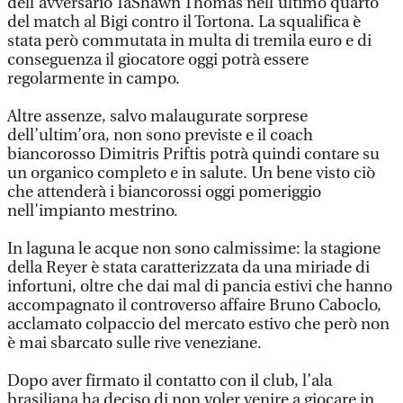
dell’avversario TaShawn Thomas nell’ultimo quarto
del match al Bigi contro il Tortona. La squalifica è
stata però commutata in multa di tremila euro e di
conseguenza il giocatore oggi potrà essere
regolarmente in campo.
Altre assenze, salvo malaugurate sorprese
dell’ultim’ora, non sono previste e il coach
biancorosso Dimitris Priftis potrà quindi contare su
un organico completo e in salute. Un bene visto ciò
che attenderà i biancorossi oggi pomeriggio
nell’impianto mestrino.
In laguna le acque non sono calmissime: la stagione
della Reyer è stata caratterizzata da una miriade di
infortuni, oltre che dai mal di pancia estivi che hanno
accompagnato il controverso affaire Bruno Caboclo,
acclamato colpaccio del mercato estivo che però non
è mai sbarcato sulle rive veneziane.
Dopo aver firmato il contatto con il club, l’ala
brasiliana ha deciso di non voler venire a giocare in