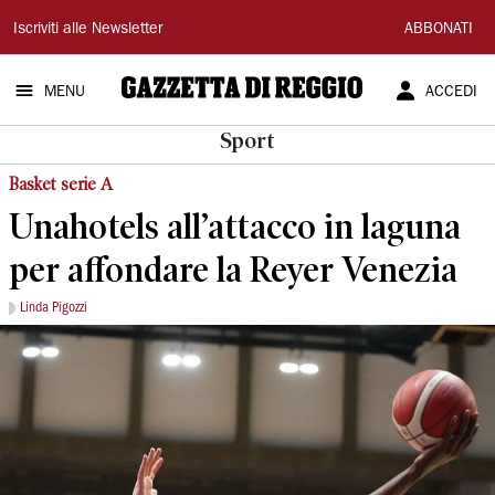
Gazzetta
Iscriviti alle Newsletter
ABBONATI
di
MENU
ACCEDI
Reggio
Sport
Basket serie A
Unahotels all’attacco in laguna
per affondare la Reyer Venezia
Linda Pigozzi