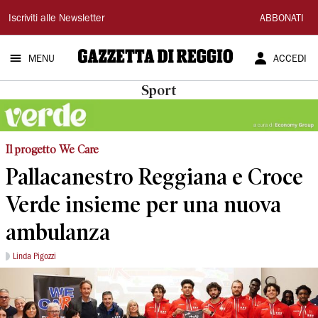
Gazzetta
Iscriviti alle Newsletter
ABBONATI
di
MENU
ACCEDI
Reggio
Sport
Il progetto We Care
Pallacanestro Reggiana e Croce
Verde insieme per una nuova
ambulanza
Linda Pigozzi