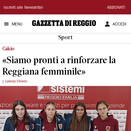
Gazzetta
Iscriviti alle Newsletter
ABBONATI
di
MENU
ACCEDI
Reggio
Sport
Calcio
«Siamo pronti a rinforzare la
Reggiana femminile»
Lorenzo Chierici